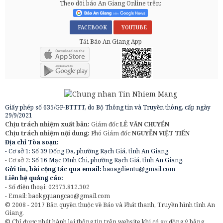
Theo dõi báo An Giang Online trên:
FACEBOOK
YOUTUBE
Tải Báo An Giang App
Giấy phép số 635/GP-BTTTT, do Bộ Thông tin và Truyền thông, cấp ngày
29/9/2021
Chịu trách nhiệm xuất bản:
Giám đốc
LÊ VĂN CHUYỂN
Chịu trách nhiệm nội dung:
Phó Giám đốc
NGUYỄN VIỆT TIẾN
Địa chỉ Tòa soạn:
- Cơ sở 1: Số 39 Đống Đa, phường Rạch Giá, tỉnh An Giang.
- Cơ sở 2:
Số 16 Mạc Đĩnh Chi, phường Rạch Giá, tỉnh An Giang.
Gửi tin, bài cộng tác qua email:
baoagdientu@gmail.com
Liên hệ quảng cáo:
- Số điện thoại: 02973.812.302
- Email:
baokgquangcao@gmail.com
© 2008 - 2017 Bản quyền thuộc về Báo và Phát thanh, Truyền hình tỉnh An
Giang.
© Chỉ được phát hành lại thông tin trên website khi có sự đồng ý bằng