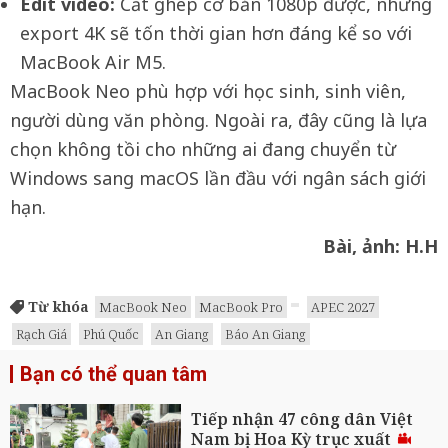
Edit video:
Cắt ghép cơ bản 1080p được, nhưng
export 4K sẽ tốn thời gian hơn đáng kể so với
MacBook Air M5.
MacBook Neo phù hợp với học sinh, sinh viên,
người dùng văn phòng. Ngoài ra, đây cũng là lựa
chọn không tồi cho những ai đang chuyển từ
Windows sang macOS lần đầu với ngân sách giới
hạn.
Bài, ảnh: H.H
Từ khóa
MacBook Neo
MacBook Pro
APEC 2027
Rạch Giá
Phú Quốc
An Giang
Báo An Giang
Bạn có thể quan tâm
Tiếp nhận 47 công dân Việt
Nam bị Hoa Kỳ trục xuất