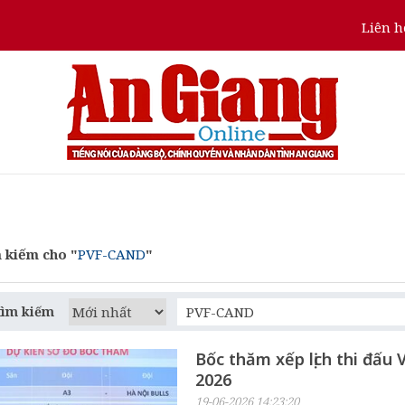
Liên h
 kiếm cho "
PVF-CAND
"
tìm kiếm
Bốc thăm xếp lịch thi đấu 
2026
19-06-2026 14:23:20