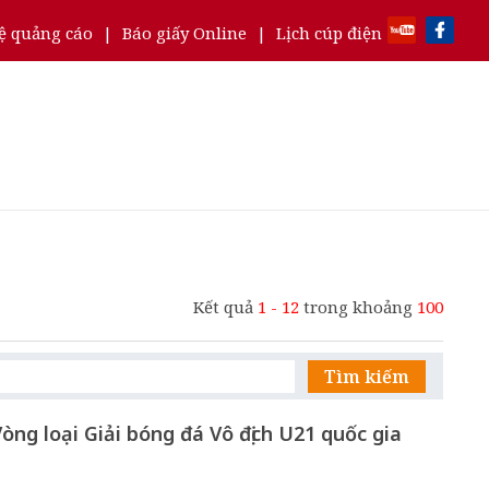
ệ quảng cáo
|
Báo giấy Online
|
Lịch cúp điện
Kết quả
1 - 12
trong khoảng
100
Tìm kiếm
Vòng loại Giải bóng đá Vô địch U21 quốc gia