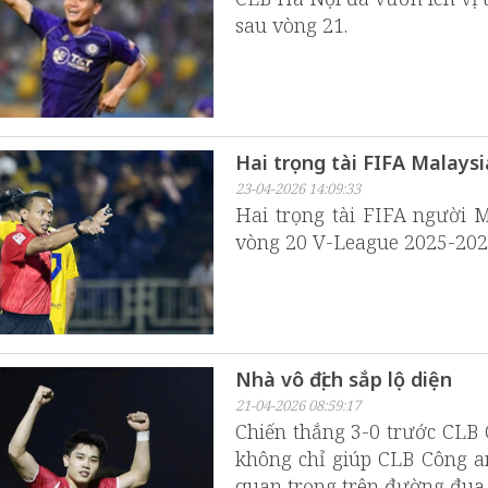
sau vòng 21.
Hai trọng tài FIFA Malays
23-04-2026 14:09:33
Hai trọng tài FIFA người M
vòng 20 V-League 2025-2026
Nhà vô địch sắp lộ diện
21-04-2026 08:59:17
Chiến thắng 3-0 trước CLB
không chỉ giúp CLB Công a
quan trọng trên đường đua 