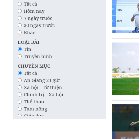
Tất cả
Hôm nay
7 ngày trước
30 ngày trước
Khác
LOẠI BÀI
Tin
Truyền hình
CHUYÊN MỤC
Tất cả
An Giang 24 giờ
Xã hội - Từ thiện
Chính trị - Xã hội
Thể thao
Tam nông
Giáo dục
Công nghệ
Quốc tế
Khoa học