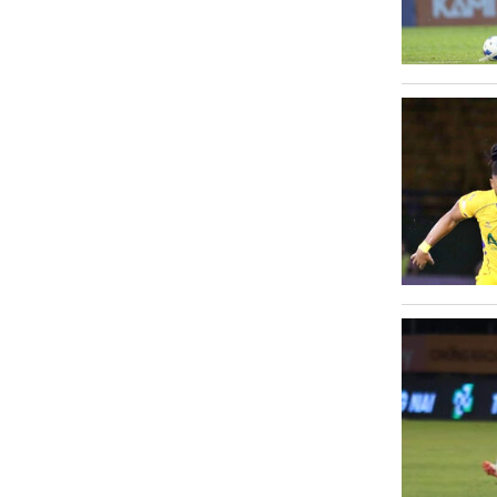
Văn hóa
Sức khỏe
Nhịp sống mới
Thời trang
Du lịch
Kinh tế
Pháp luật
Phóng sự ảnh
Quy hoạch tỉnh An Giang thời kỳ
2021-2030, tầm nhìn đến năm 2050
Podcast