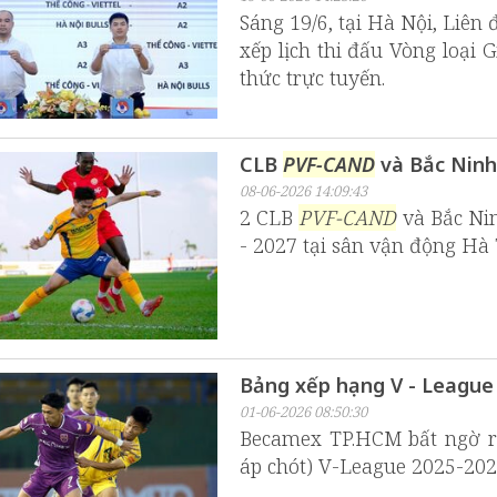
Sáng 19/6, tại Hà Nội, Liên
xếp lịch thi đấu Vòng loại 
thức trực tuyến.
CLB
PVF-CAND
và Bắc Ninh
08-06-2026 14:09:43
2 CLB
PVF-CAND
và Bắc Nin
- 2027 tại sân vận động Hà 
Bảng xếp hạng V - League
01-06-2026 08:50:30
Becamex TP.HCM bất ngờ rơ
áp chót) V-League 2025-2026