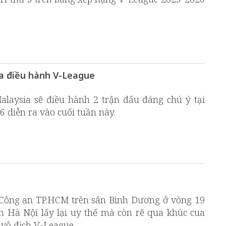
ia điều hành V-League
alaysia sẽ điều hành 2 trận đấu đáng chú ý tại
 diễn ra vào cuối tuần này.
 Công an TP.HCM trên sân Bình Dương ở vòng 19
n Hà Nội lấy lại uy thế mà còn rẽ qua khúc cua
vô địch V-League.