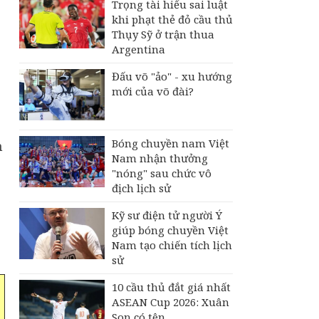
Trọng tài hiểu sai luật
khi phạt thẻ đỏ cầu thủ
Thụy Sỹ ở trận thua
Argentina
Đấu võ "ảo" - xu hướng
mới của võ đài?
Bóng chuyền nam Việt
m
Nam nhận thưởng
"nóng" sau chức vô
địch lịch sử
Kỹ sư điện tử người Ý
giúp bóng chuyền Việt
Nam tạo chiến tích lịch
sử
10 cầu thủ đắt giá nhất
ASEAN Cup 2026: Xuân
Son có tên