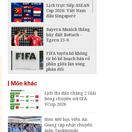
Lịch trực tiếp ASEAN
Cup 2026: Việt Nam
đấu Singapore
Bayern Munich thắng
hủy diệt Rottach -
Egern 15-0
FIFA tuyên bố không
từ bỏ kế hoạch bán cổ
phần giữa làn sóng
phản đối
ASEAN Cup 2026: Hòa
Môn khác
0-0 trước Singapore,
tuyển Việt Nam bỏ lỡ
Lịch thi đấu chặng 2 Giải
cơ hội chiếm ngôi đầu
bóng chuyền nữ SEA
Lịch trực tiếp ASEAN
V.Cup 2026
Cup 2026 ngày 3/8:
Indonesia đấu Việt
Nam
Hơn 400 học viên An
Giang cập nhật chuyên
Lịch trực tiếp ASEAN
môn Taekwondo
Cup 2026 ngày 4/8: