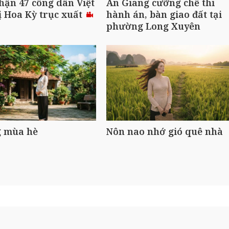
hận 47 công dân Việt
An Giang cưỡng chế thi
 Hoa Kỳ trục xuất
hành án, bàn giao đất tại
phường Long Xuyên
 mùa hè
Nôn nao nhớ gió quê nhà