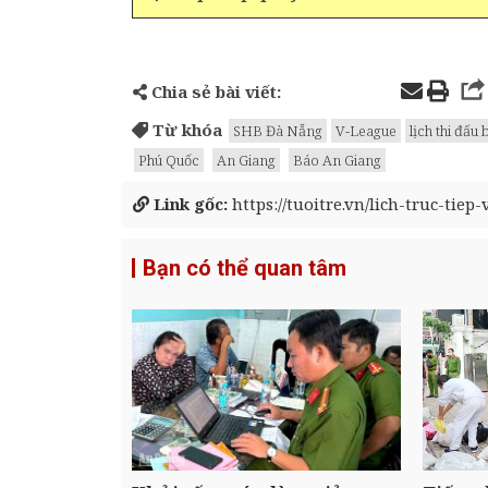
Chia sẻ bài viết:
Từ khóa
SHB Đà Nẵng
V-League
lịch thi đấu
Phú Quốc
An Giang
Báo An Giang
Link gốc:
https://tuoitre.vn/lich-truc-ti
Bạn có thể quan tâm