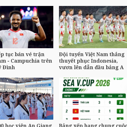
ếp tục bán vé trận
Đội tuyển Việt Nam thắng
am - Campuchia trên
thuyết phục Indonesia,
ỹ Đình
vươn lên dẫn đầu bảng A
0 học viên An Giang
Bảng xếp hạng chung cuộ