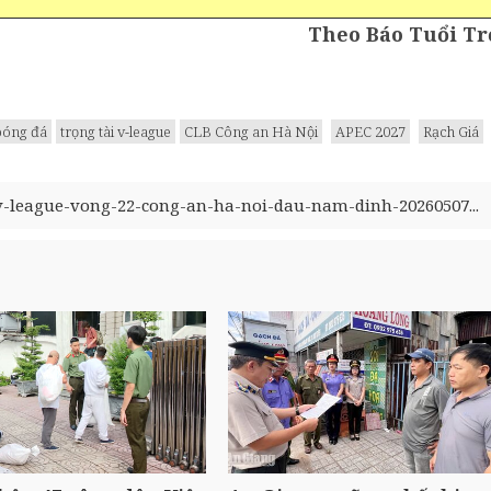
Theo Báo Tuổi Tr
 bóng đá
trọng tài v-league
CLB Công an Hà Nội
APEC 2027
Rạch Giá
ep-v-league-vong-22-cong-an-ha-noi-dau-nam-dinh-20260507...