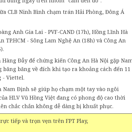
khi đứng ngay trên nhóm “cầm đèn đỏ”.
giữa CLB Ninh Bình chạm trán Hải Phòng, Đông Á
Hoàng Anh Gia Lai - PVF-CAND (17h), Hồng Lĩnh Hà
 An TP.HCM - Sông Lam Nghệ An (18h) và Công An
).
ân Hàng Đẫy để chứng kiến Công An Hà Nội gặp Na
g băng băng về đích khi tạo ra khoảng cách đến 11
- Viettel.
h Nam Định sẽ giúp họ chạm một tay vào ngôi
của HLV Vũ Hồng Việt đang có phong độ cao thời
 nên chắc chắn không dễ dàng bị khuất phục.
ực tiếp và trọn vẹn trên FPT Play,