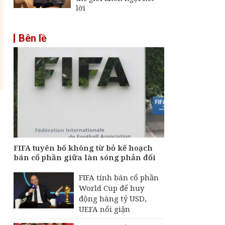
lời
Bên lề
FIFA tuyên bố không từ bỏ kế hoạch
bán cổ phần giữa làn sóng phản đối
FIFA tính bán cổ phần
World Cup để huy
động hàng tỷ USD,
UEFA nổi giận