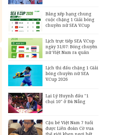
Philippines đấu Thái
Lan
Bảng xếp hạng chung
Đội tuyển Futsal Việt
cuộc chặng 1 Giải bóng
Nam gây bất ngờ
chuyền nữ SEA V.Cup
trước đội xếp hạng 7
thế giới
Lịch trực tiếp SEA V.Cup
Bảng xếp hạng chung
ngày 31/07: Bóng chuyền
cuộc chặng 1 Giải
nữ Việt Nam ra quân
bóng chuyền nữ SEA
V.Cup
Lịch thi đấu chặng 1 Giải
bóng chuyền nữ SEA
V.Cup 2026
Lại Lý Huynh đấu "1
chọi 10" ở Đà Nẵng
Cậu bé Việt Nam 7 tuổi
được Liên đoàn Cờ vua
thế giới khen ngợi hết