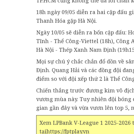
TP.HCM cũng không thể đá lơi chân 
18h ngày 09/05 diễn ra hai cặp đấu 
Thanh Hóa gặp Hà Nội.
Ngày 10/05 sẽ diễn ra bốn cặp đấu: 
Tĩnh - Thể Công-Viettel (18h), Công
Hà Nội - Thép Xanh Nam Định (19h15
Mọi sự chú ý chắc chắn đổ dồn về s
Định. Quang Hải và các đồng đội đan
điểm so với đội xếp thứ 2 là Thể Công 
Chiến thắng trước đương kim vô địc
vương mùa này. Tuy nhiên đội bóng 
gian gần đây và vừa vươn lên top 5,
Xem LPBank V-League 1 2025-2026 tr
tạihttps://fptplay.vn