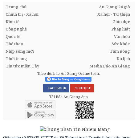
Trang chủ
An Giang 24 giờ
Chính trị - Xã hội
Xã hội - Từ thiện
Kinh tế
Giáo dục
Công nghệ
Pháp luật
Quốc tế
Văn hóa
Thể thao
Sức khỏe
Nhịp sống mới
Tam nông
Thời trang
Du lịch
Tin tức miền Tây
Media Báo An Giang
Theo dõi báo An Giang Online trên:
FACEBOOK
YOUTUBE
Tải Báo An Giang App
Giấy phép số 635/GP-BTTTT, do Bộ Thông tin và Truyền thông, cấp ngày