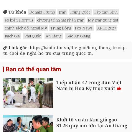
Từ khóa
Donald Trump
Iran
Trung Quốc
Tập Cận Bình
eo biển Hormuz
chương trình hạt nhân Iran
Mỹ Iran xung đột
chính sách đối ngoại Mỹ
Trung Đông
Fox News
APEC 2027
Rạch Giá
Phú Quốc
An Giang
Báo An Giang
Link gốc:
https://baotintuc.vn/the-gioi/tong-thong-trump-
tu-choi-de-nghi-ho-tro-cua-trung-quoc-tr...
Bạn có thể quan tâm
Tiếp nhận 47 công dân Việt
Nam bị Hoa Kỳ trục xuất
Khởi tố vụ án làm giả gạo
ST25 quy mô lớn tại An Giang