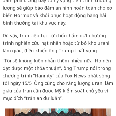
đàm phán. Ông bày tỏ hy vọng tiến trình thương
lượng sẽ giúp bảo đảm an ninh hoàn toàn cho eo
biển Hormuz và khôi phục hoạt động hàng hải
bình thường tại khu vực này.
Dù vậy, Iran tiếp tục từ chối chấm dứt chương
trình nghiên cứu hạt nhân hoặc từ bỏ kho urani
làm giàu, điều khiến ông Trump thất vọng.
“Tôi sẽ không kiên nhẫn thêm nhiều nữa. Họ nên
đạt được một thỏa thuận”, ông Trump nói trong
chương trình “Hannity” của Fox News phát sóng
tối ngày 15/5. Ông cũng cho rằng lượng urani làm
giàu của Iran cần được Mỹ kiểm soát chủ yếu vì
mục đích “trấn an dư luận”.