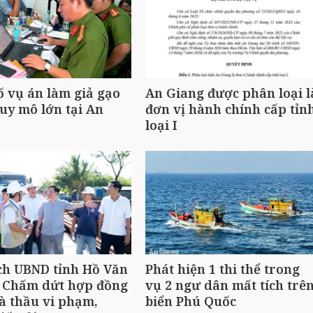
ố vụ án làm giả gạo
An Giang được phân loại l
uy mô lớn tại An
đơn vị hành chính cấp tỉn
loại I
ch UBND tỉnh Hồ Văn
Phát hiện 1 thi thể trong
 Chấm dứt hợp đồng
vụ 2 ngư dân mất tích trê
à thầu vi phạm,
biển Phú Quốc