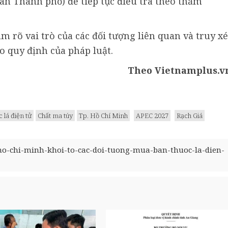
an Thành phố) để tiếp tục điều tra theo thẩm
m rõ vai trò của các đối tượng liên quan và truy xé
o quy định của pháp luật.
Theo Vietnamplus.v
 lá điện tử
Chất ma túy
Tp. Hồ Chí Minh
APEC 2027
Rạch Giá
ho-chi-minh-khoi-to-cac-doi-tuong-mua-ban-thuoc-la-dien-