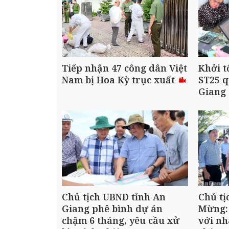
Tiếp nhận 47 công dân Việt
Khởi t
Nam bị Hoa Kỳ trục xuất
ST25 q
Giang
Chủ tịch UBND tỉnh An
Chủ tị
Giang phê bình dự án
Mừng:
chậm 6 tháng, yêu cầu xử
với nh