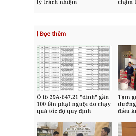
lý trách nhiệm
chậm t
Đọc thêm
Ô tô 29A-647.21 "dính" gần
Tạm gi
100 lần phạt nguội do chạy
dưỡng
quá tốc độ quy định
điều k