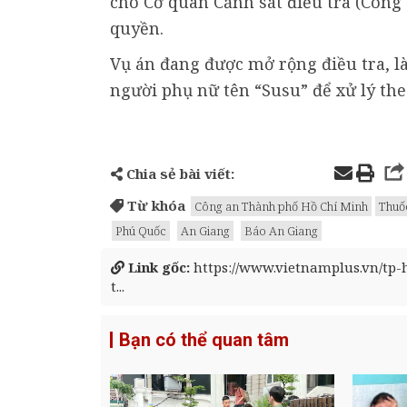
cho Cơ quan Cảnh sát điều tra (Công 
quyền.
Vụ án đang được mở rộng điều tra, là
người phụ nữ tên “Susu” để xử lý the
Chia sẻ bài viết:
Từ khóa
Công an Thành phố Hồ Chí Minh
Thuốc
Phú Quốc
An Giang
Báo An Giang
Link gốc:
https://www.vietnamplus.vn/tp-
t...
Bạn có thể quan tâm