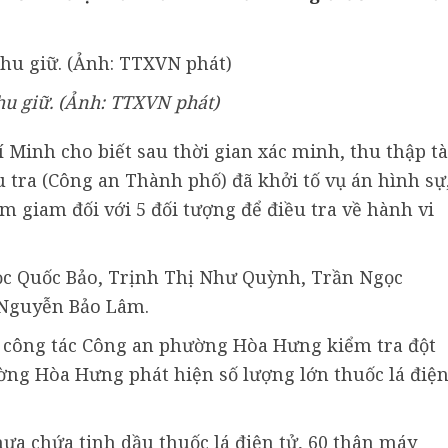
hu giữ. (Ảnh: TTXVN phát)
Minh cho biết sau thời gian xác minh, thu thập tà
u tra (Công an Thành phố) đã khởi tố vụ án hình sự
ạm giam đối với 5 đối tượng để điều tra về hành vi
c Quốc Bảo, Trịnh Thị Như Quỳnh, Trần Ngọc
Nguyễn Bảo Lâm.
ổ công tác Công an phường Hòa Hưng kiểm tra đột
ường Hòa Hưng phát hiện số lượng lớn thuốc lá điệ
ựa chứa tinh dầu thuốc lá điện tử, 60 thân máy