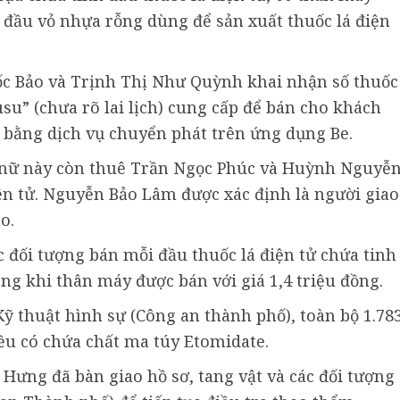
2 đầu vỏ nhựa rỗng dùng để sản xuất thuốc lá điện
c Bảo và Trịnh Thị Như Quỳnh khai nhận số thuốc
usu” (chưa rõ lai lịch) cung cấp để bán cho khách
 bằng dịch vụ chuyển phát trên ứng dụng Be.
ụ nữ này còn thuê Trần Ngọc Phúc và Huỳnh Nguyễ
n tử. Nguyễn Bảo Lâm được xác định là người giao
o.
c đối tượng bán mỗi đầu thuốc lá điện tử chứa tinh
rong khi thân máy được bán với giá 1,4 triệu đồng.
ỹ thuật hình sự (Công an thành phố), toàn bộ 1.78
ều có chứa chất ma túy Etomidate.
Hưng đã bàn giao hồ sơ, tang vật và các đối tượng