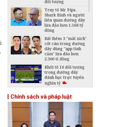
đối tượng
Truy tố Mr Pips,
Shark Bình và người
liên quan đường dây
lừa đảo hơn 1.568 tỷ
đồng
Bắt thêm 3 "mắt xích"
i
cốt cán trong đường
dây dùng "app tình
,
cảm" lừa đảo hơn
2.300 tỉ đồng
Khởi tố 16 đối tượng
trong đường dây
đánh bạc trực tuyến
nghìn tỷ
Tạm giữ gần 3,5 tấn
Chính sách và pháp luật
kem dưỡng trắng
không đủ điều kiện
n
lưu hành
Bắt đối tượng lừa đảo,
nhiều lần phẫu thuật
thẩm mỹ để lẩn trốn