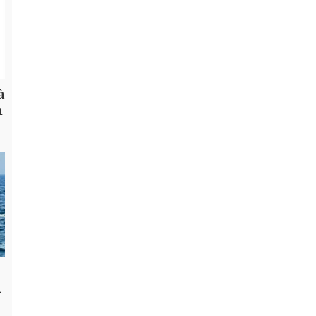
à
h
n