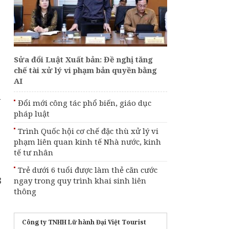
[Infographic] Ngân
hàng Nhà nước cảnh
báo chiêu lừa bóc tách
chip trên thẻ chiếm
đoạt tài sản
Sửa đổi Luật Xuất bản: Đề nghị tăng
chế tài xử lý vi phạm bản quyền bằng
Đổi mới công tác phổ
AI
biến, giáo dục pháp
luật
n
Đổi mới công tác phổ biến, giáo dục
pháp luật
Sửa đổi Luật Xuất
bản: Đề nghị tăng chế
Trình Quốc hội cơ chế đặc thù xử lý vi
tài xử lý vi phạm bản
quyền bằng AI
phạm liên quan kinh tế Nhà nước, kinh
tế tư nhân
Trẻ dưới 6 tuổi được làm thẻ căn cước
3
ngay trong quy trình khai sinh liên
thông
Công ty TNHH Lữ hành Đại Việt Tourist