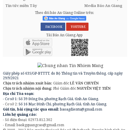
Tin tức miền Tây
Media Báo An Giang
Theo dõi báo An Giang Online trên:
FACEBOOK
YOUTUBE
Tải Báo An Giang App
Giấy phép số 635/GP-BTTTT, do Bộ Thông tin và Truyền thông, cấp ngày
29/9/2021
Chịu trách nhiệm xuất bản:
Giám đốc
LÊ VĂN CHUYỂN
Chịu trách nhiệm nội dung:
Phó Giám đốc
NGUYỄN VIỆT TIẾN
Địa chỉ Tòa soạn:
- Cơ sở 1: Số 39 Đống Đa, phường Rạch Giá, tỉnh An Giang.
- Cơ sở 2:
Số 16 Mạc Đĩnh Chi, phường Rạch Giá, tỉnh An Giang.
Gửi tin, bài cộng tác qua email:
baoagdientu@gmail.com
Liên hệ quảng cáo:
- Số điện thoại: 02973.812.302
- Email:
baokgquangcao@gmail.com