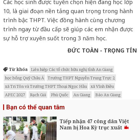
Các học sinh được tuyển chọn hiện đang học lớp
10, là giai đoạn nền tảng quan trọng trong hành
trình bậc THPT. Việc đồng hành cùng chương
trình ngay từ đầu cấp sẽ giúp các em nhận được
sự hỗ trợ xuyên suốt trong 3 năm học.
ĐỨC TOÀN - TRỌNG TÍN
Từ khóa
Liên hiệp Các tổ chức hữu nghị tỉnh An Giang
học bổng Quỹ Châu Á
Trường THPT Nguyễn Trung Trực 2
xã Tri Tôn và Trường THPT Thoại Ngọc Hầu
xã Vĩnh Điều
APEC 2027
Rạch Giá
Phú Quốc
An Giang
Báo An Giang
Bạn có thể quan tâm
Tiếp nhận 47 công dân Việt
Nam bị Hoa Kỳ trục xuất