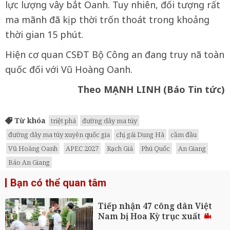
lực lượng vây bắt Oanh. Tuy nhiên, đối tượng rất
ma mãnh đã kịp thời trốn thoát trong khoảng
thời gian 15 phút.
Hiện cơ quan CSĐT Bộ Công an đang truy nã toàn
quốc đối với Vũ Hoàng Oanh.
Theo MẠNH LINH (Báo Tin tức)
Từ khóa
triệt phá
đường dây ma túy
đường dây ma túy xuyên quốc gia
chị gái Dung Hà
cầm đầu
Vũ Hoàng Oanh
APEC 2027
Rạch Giá
Phú Quốc
An Giang
Báo An Giang
Bạn có thể quan tâm
Tiếp nhận 47 công dân Việt
Nam bị Hoa Kỳ trục xuất