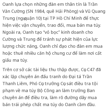
Oanh lựa chọn những đàn em thân tín là Trần
Văn Cường (SN 1984, quê Hải Phòng) và Vũ Quang
Trung (ngụ quận 10) tại TP Hồ Chí Minh để thực
hiện việc vận chuyển, trao đổi, mua bán ma túy.
Ngoài ra, Oanh tạo “vỏ bọc” kinh doanh cho
Cường và Trung để tránh sự phát hiện của lực
lượng chức năng, Oanh chỉ đạo cho đàn em mua
hoặc thuê nhiều căn hộ chung cư để làm nơi cất
giấu ma túy.
Trên cơ sở các tài liệu thu thập được, Cục C47 đã
xác lập chuyên án đấu tranh do Đại tá Trần
Thanh Liêm, Phó Cục trưởng Cục sát điều tra tội
phạm về ma túy Bộ Công an làm trưởng Ban
chuyên án để điều tra, làm rõ đường dây mua
bán trái phép chất ma túy do Oanh cầm đầu.