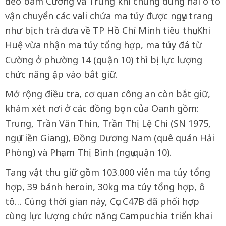
đeo bám Cường và Trung khi chúng dùng hai ô tô
vận chuyển các vali chứa ma túy được ngụy trang
như bịch trà đưa về TP Hồ Chí Minh tiêu thụ. Khi
Huệ vừa nhận ma túy tổng hợp, ma túy đá từ
Cường ở phường 14 (quận 10) thì bị lực lượng
chức năng ập vào bắt giữ.
Mở rộng điều tra, cơ quan công an còn bắt giữ,
khám xét nơi ở các đồng bọn của Oanh gồm:
Trung, Trần Văn Thìn, Trần Thị Lệ Chi (SN 1975,
ngụ Tiền Giang), Đồng Dương Nam (quê quán Hải
Phòng) và Phạm Thị Bình (ngụ quận 10).
Tang vật thu giữ gồm 103.000 viên ma túy tổng
hợp, 39 bánh heroin, 30kg ma túy tổng hợp, ô
tô… Cùng thời gian này, Cục C47B đã phối hợp
cùng lực lượng chức năng Campuchia triển khai