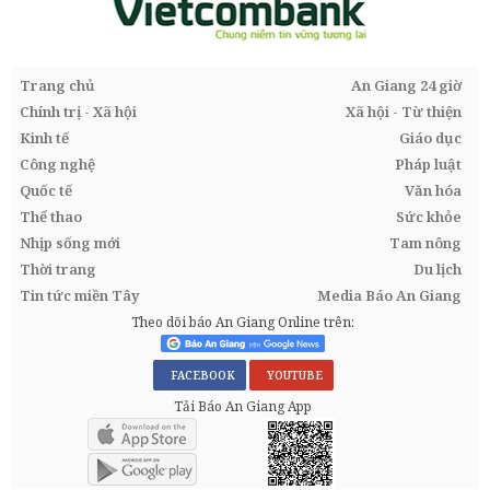
Trang chủ
An Giang 24 giờ
Chính trị - Xã hội
Xã hội - Từ thiện
Kinh tế
Giáo dục
Công nghệ
Pháp luật
Quốc tế
Văn hóa
Thể thao
Sức khỏe
Nhịp sống mới
Tam nông
Thời trang
Du lịch
Tin tức miền Tây
Media Báo An Giang
Theo dõi báo An Giang Online trên:
FACEBOOK
YOUTUBE
Tải Báo An Giang App