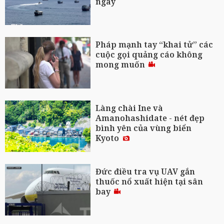
ngày
Pháp mạnh tay “khai tử” các
cuộc gọi quảng cáo không
mong muốn
Làng chài Ine và
Amanohashidate - nét đẹp
bình yên của vùng biển
Kyoto
Đức điều tra vụ UAV gắn
thuốc nổ xuất hiện tại sân
bay