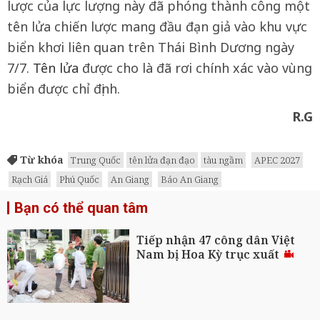
lược của lực lượng này đã phóng thành công một
tên lửa chiến lược mang đầu đạn giả vào khu vực
biển khơi liên quan trên Thái Bình Dương ngày
7/7.
Tên lửa
được cho là đã rơi chính xác vào vùng
biển được chỉ định.
R.G
Từ khóa
Trung Quốc
tên lửa đạn đạo
tàu ngầm
APEC 2027
Rạch Giá
Phú Quốc
An Giang
Báo An Giang
Bạn có thể quan tâm
Tiếp nhận 47 công dân Việt
Nam bị Hoa Kỳ trục xuất