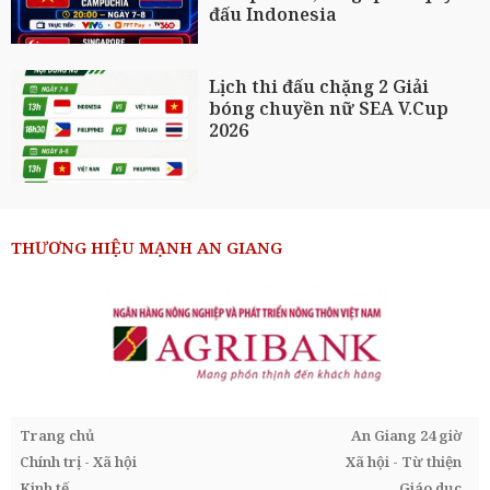
đấu Indonesia
Lịch thi đấu chặng 2 Giải
bóng chuyền nữ SEA V.Cup
2026
THƯƠNG HIỆU MẠNH AN GIANG
Trang chủ
An Giang 24 giờ
Chính trị - Xã hội
Xã hội - Từ thiện
Kinh tế
Giáo dục