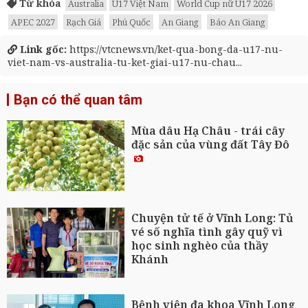
Từ khóa
Australia
U17 Việt Nam
World Cup nữ U17 2026
APEC 2027
Rạch Giá
Phú Quốc
An Giang
Báo An Giang
Link gốc:
https://vtcnews.vn/ket-qua-bong-da-u17-nu-
viet-nam-vs-australia-tu-ket-giai-u17-nu-chau...
Bạn có thể quan tâm
Mùa dâu Hạ Châu - trái cây
đặc sản của vùng đất Tây Đô
Chuyện tử tế ở Vĩnh Long: Tủ
vé số nghĩa tình gây quỹ vì
học sinh nghèo của thầy
Khánh
Bệnh viện đa khoa Vĩnh Long