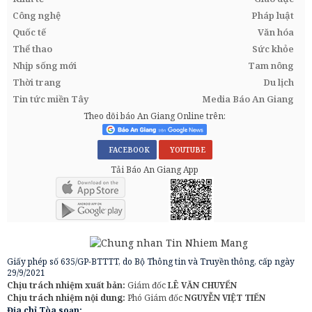
Công nghệ
Pháp luật
Quốc tế
Văn hóa
Thể thao
Sức khỏe
Nhịp sống mới
Tam nông
Thời trang
Du lịch
Tin tức miền Tây
Media Báo An Giang
Theo dõi báo An Giang Online trên:
FACEBOOK
YOUTUBE
Tải Báo An Giang App
Giấy phép số 635/GP-BTTTT, do Bộ Thông tin và Truyền thông, cấp ngày
29/9/2021
Chịu trách nhiệm xuất bản:
Giám đốc
LÊ VĂN CHUYỂN
Chịu trách nhiệm nội dung:
Phó Giám đốc
NGUYỄN VIỆT TIẾN
Địa chỉ Tòa soạn: