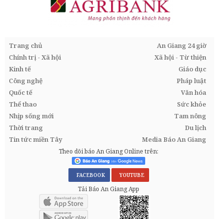
Trang chủ
An Giang 24 giờ
Chính trị - Xã hội
Xã hội - Từ thiện
Kinh tế
Giáo dục
Công nghệ
Pháp luật
Quốc tế
Văn hóa
Thể thao
Sức khỏe
Nhịp sống mới
Tam nông
Thời trang
Du lịch
Tin tức miền Tây
Media Báo An Giang
Theo dõi báo An Giang Online trên:
FACEBOOK
YOUTUBE
Tải Báo An Giang App