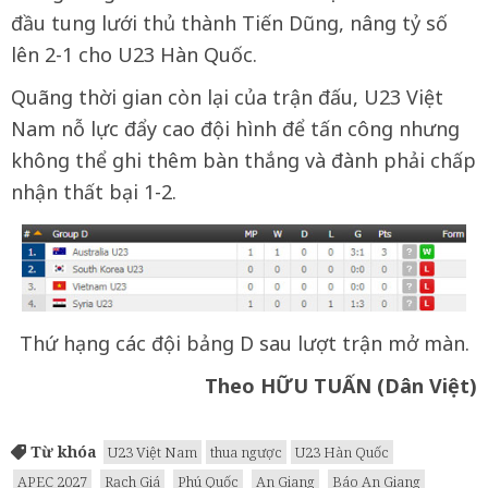
đầu tung lưới thủ thành Tiến Dũng, nâng tỷ số
lên 2-1 cho U23 Hàn Quốc.
Quãng thời gian còn lại của trận đấu, U23 Việt
Nam nỗ lực đẩy cao đội hình để tấn công nhưng
không thể ghi thêm bàn thắng và đành phải chấp
nhận thất bại 1-2.
Thứ hạng các đội bảng D sau lượt trận mở màn.
Theo HỮU TUẤN (Dân Việt)
Từ khóa
U23 Việt Nam
thua ngược
U23 Hàn Quốc
APEC 2027
Rạch Giá
Phú Quốc
An Giang
Báo An Giang