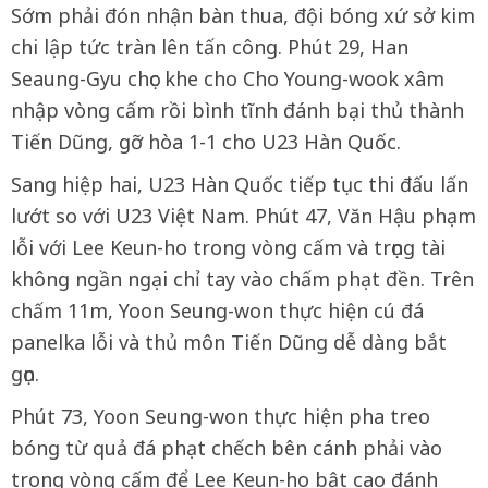
Sớm phải đón nhận bàn thua, đội bóng xứ sở kim
chi lập tức tràn lên tấn công. Phút 29, Han
Seaung-Gyu chọc khe cho Cho Young-wook xâm
nhập vòng cấm rồi bình tĩnh đánh bại thủ thành
Tiến Dũng, gỡ hòa 1-1 cho U23 Hàn Quốc.
Sang hiệp hai, U23 Hàn Quốc tiếp tục thi đấu lấn
lướt so với U23 Việt Nam. Phút 47, Văn Hậu phạm
lỗi với Lee Keun-ho trong vòng cấm và trọng tài
không ngần ngại chỉ tay vào chấm phạt đền. Trên
chấm 11m, Yoon Seung-won thực hiện cú đá
panelka lỗi và thủ môn Tiến Dũng dễ dàng bắt
gọn.
Phút 73, Yoon Seung-won thực hiện pha treo
bóng từ quả đá phạt chếch bên cánh phải vào
trong vòng cấm để Lee Keun-ho bật cao đánh