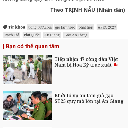
Theo TRỊNH NẪU (Nhân dân)
Từ khóa
uống rượu bia
giờ làm việc
phạt tiền
APEC 2027
Rạch Giá
Phú Quốc
An Giang
Báo An Giang
Bạn có thể quan tâm
Tiếp nhận 47 công dân Việt
Nam bị Hoa Kỳ trục xuất
Khởi tố vụ án làm giả gạo
ST25 quy mô lớn tại An Giang