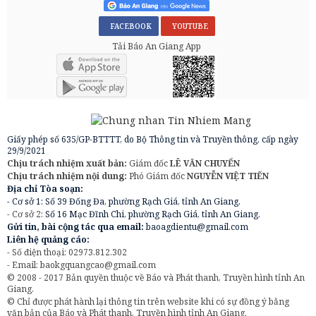
FACEBOOK
YOUTUBE
Tải Báo An Giang App
Giấy phép số 635/GP-BTTTT, do Bộ Thông tin và Truyền thông, cấp ngày
29/9/2021
Chịu trách nhiệm xuất bản:
Giám đốc
LÊ VĂN CHUYỂN
Chịu trách nhiệm nội dung:
Phó Giám đốc
NGUYỄN VIỆT TIẾN
Địa chỉ Tòa soạn:
- Cơ sở 1: Số 39 Đống Đa, phường Rạch Giá, tỉnh An Giang.
- Cơ sở 2:
Số 16 Mạc Đĩnh Chi, phường Rạch Giá, tỉnh An Giang.
Gửi tin, bài cộng tác qua email:
baoagdientu@gmail.com
Liên hệ quảng cáo:
- Số điện thoại: 02973.812.302
- Email:
baokgquangcao@gmail.com
© 2008 - 2017 Bản quyền thuộc về Báo và Phát thanh, Truyền hình tỉnh An
Giang.
© Chỉ được phát hành lại thông tin trên website khi có sự đồng ý bằng
văn bản của Báo và Phát thanh, Truyền hình tỉnh An Giang.