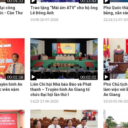
00:04:53
00:13:43
đại công
Trao tặng “Mái ấm ATV” cho hộ ông
Phú Quốc thầ
ốc - Cần Thơ
Lê Đông Anh
bằng, sẵn s
10:06 20-07-2026
22:24 12-07-20
00:02:58
00:02:02
uyền hình An
Liên Chi hội Nhà báo Báo và Phát
Phó Chủ tịch
c viên năm
thanh – Truyền hình An Giang tổ
làm việc với
chức Đại hội lần thứ I
An Giang
14:23 27-06-2026
16:50 05-06-20