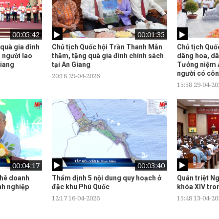
00:05:42
00:01:35
 quà gia đình
Chủ tịch Quốc hội Trần Thanh Mẫn
Chủ tịch Quố
 người lao
thăm, tặng quà gia đình chính sách
dâng hoa, dâ
Giang
tại An Giang
Tưởng niệm A
người có cô
20:18 29-04-2026
15:58 29-04-20
00:04:17
00:03:40
phê doanh
Thẩm định 5 nội dung quy hoạch ở
Quán triệt N
nh nghiệp
đặc khu Phú Quốc
khóa XIV tro
12:17 16-04-2026
15:48 13-04-20