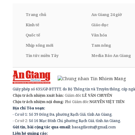
Trang chủ
An Giang 24 giờ
Kinh tế
Giáo dục
Quốc tế
Văn hóa
Nhịp sống mới
Tam nông
Tin tức miền Tây
Media Báo An Giang
Giấy phép số 635/GP-BTTTT, do Bộ Thông tin và Truyền thông, cấp ngà
Chịu trách nhiệm xuất bản:
Giám đốc
LÊ VĂN CHUYỂN
Chịu trách nhiệm nội dung:
Phó Giám đốc
NGUYỄN VIỆT TIẾN
Địa chỉ Tòa soạn:
- Cơ sở 1: Số 39 Đống Đa, phường Rạch Giá, tỉnh An Giang.
- Cơ sở 2:
Số 16 Mạc Đĩnh Chi, phường Rạch Giá, tỉnh An Giang.
Gửi tin, bài cộng tác qua email:
baoagdientu@gmail.com
Liên hệ quảng cáo: