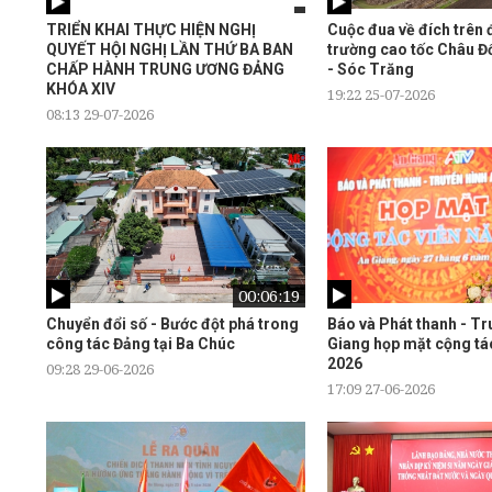
TRIỂN KHAI THỰC HIỆN NGHỊ
Cuộc đua về đích trên 
QUYẾT HỘI NGHỊ LẦN THỨ BA BAN
trường cao tốc Châu Đ
CHẤP HÀNH TRUNG ƯƠNG ĐẢNG
- Sóc Trăng
KHÓA XIV
19:22 25-07-2026
08:13 29-07-2026
00:06:19
Chuyển đổi số - Bước đột phá trong
Báo và Phát thanh - Tr
công tác Đảng tại Ba Chúc
Giang họp mặt cộng tá
2026
09:28 29-06-2026
17:09 27-06-2026