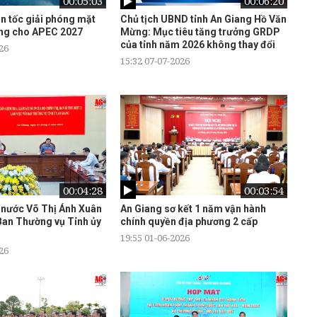
00:05:03
00:06:20
n tốc giải phóng mặt
Chủ tịch UBND tỉnh An Giang Hồ Văn
àng cho APEC 2027
Mừng: Mục tiêu tăng trưởng GRDP
của tỉnh năm 2026 không thay đổi
26
15:32 07-07-2026
00:04:28
00:03:54
 nước Võ Thị Ánh Xuân
An Giang sơ kết 1 năm vận hành
 Ban Thường vụ Tỉnh ủy
chính quyền địa phương 2 cấp
19:55 01-06-2026
26