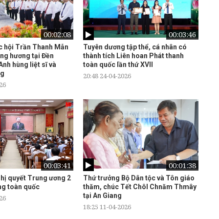
00:02:08
00:03:46
c hội Trần Thanh Mẫn
Tuyên dương tập thể, cá nhân có
ng hương tại Đền
thành tích Liên hoan Phát thanh
nh hùng liệt sĩ và
toàn quốc lần thứ XVII
ng
20:48 24-04-2026
26
00:03:41
00:01:38
ghị quyết Trung ương 2
Thứ trưởng Bộ Dân tộc và Tôn giáo
ng toàn quốc
thăm, chúc Tết Chôl Chnăm Thmây
tại An Giang
26
18:25 11-04-2026