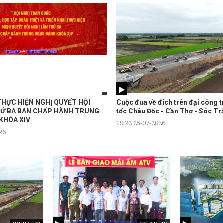
THỰC HIỆN NGHỊ QUYẾT HỘI
Cuộc đua về đích trên đại công 
HỨ BA BAN CHẤP HÀNH TRUNG
tốc Châu Đốc - Cần Thơ - Sóc T
KHÓA XIV
19:22 25-07-2026
26