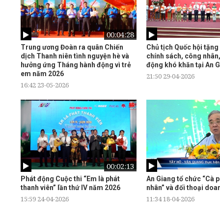
00:04:28
Trung ương Đoàn ra quân Chiến
Chủ tịch Quốc hội tặng
dịch Thanh niên tình nguyện hè và
chính sách, công nhân,
hưởng ứng Tháng hành động vì trẻ
động khó khăn tại An 
em năm 2026
21:50 29-04-2026
16:42 23-05-2026
00:02:13
Phát động Cuộc thi “Em là phát
An Giang tổ chức “Cà 
thanh viên” lần thứ IV năm 2026
nhân” và đối thoại doa
15:59 24-04-2026
11:34 18-04-2026