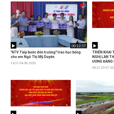
:54
00:12:57
ền
"ATV Tiếp bước đến trường" trao học bổng
TRIỂN KHAI 
cho em Ngô Thị Mỹ Duyên
NGHỊ LẦN T
ƯƠNG ĐẢNG 
14:55 04-08-2026
08:13 29-07-20