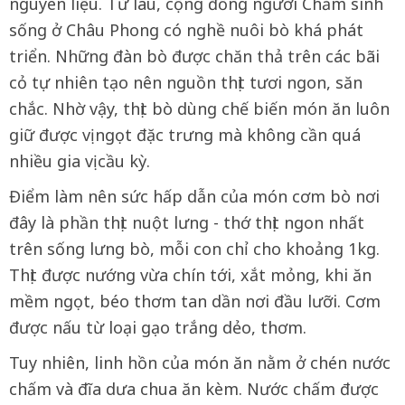
nguyên liệu. Từ lâu, cộng đồng người Chăm sinh
sống ở Châu Phong có nghề nuôi bò khá phát
triển. Những đàn bò được chăn thả trên các bãi
cỏ tự nhiên tạo nên nguồn thịt tươi ngon, săn
chắc. Nhờ vậy, thịt bò dùng chế biến món ăn luôn
giữ được vị ngọt đặc trưng mà không cần quá
nhiều gia vị cầu kỳ.
Điểm làm nên sức hấp dẫn của món cơm bò nơi
đây là phần thịt nuột lưng - thớ thịt ngon nhất
trên sống lưng bò, mỗi con chỉ cho khoảng 1kg.
Thịt được nướng vừa chín tới, xắt mỏng, khi ăn
mềm ngọt, béo thơm tan dần nơi đầu lưỡi. Cơm
được nấu từ loại gạo trắng dẻo, thơm.
Tuy nhiên, linh hồn của món ăn nằm ở chén nước
chấm và đĩa dưa chua ăn kèm. Nước chấm được