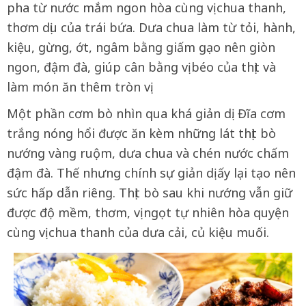
pha từ nước mắm ngon hòa cùng vị chua thanh,
thơm dịu của trái bứa. Dưa chua làm từ tỏi, hành,
kiệu, gừng, ớt, ngâm bằng giấm gạo nên giòn
ngon, đậm đà, giúp cân bằng vị béo của thịt và
làm món ăn thêm tròn vị.
Một phần cơm bò nhìn qua khá giản dị. Đĩa cơm
trắng nóng hổi được ăn kèm những lát thịt bò
nướng vàng ruộm, dưa chua và chén nước chấm
đậm đà. Thế nhưng chính sự giản dị ấy lại tạo nên
sức hấp dẫn riêng. Thịt bò sau khi nướng vẫn giữ
được độ mềm, thơm, vị ngọt tự nhiên hòa quyện
cùng vị chua thanh của dưa cải, củ kiệu muối.