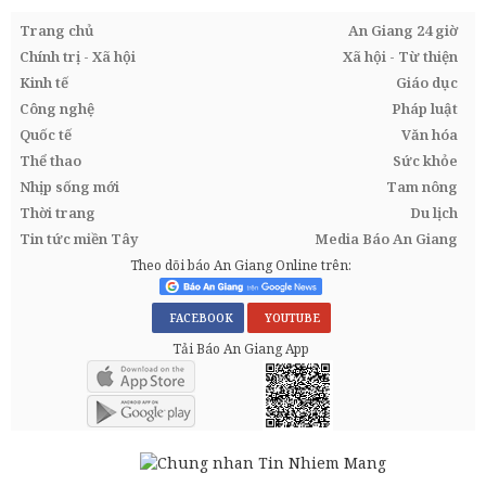
Trang chủ
An Giang 24 giờ
Chính trị - Xã hội
Xã hội - Từ thiện
Kinh tế
Giáo dục
Công nghệ
Pháp luật
Quốc tế
Văn hóa
Thể thao
Sức khỏe
Nhịp sống mới
Tam nông
Thời trang
Du lịch
Tin tức miền Tây
Media Báo An Giang
Theo dõi báo An Giang Online trên:
FACEBOOK
YOUTUBE
Tải Báo An Giang App