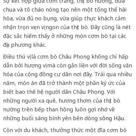
Sự kết hợp giữa cơm trắng, thịt bò nướng, dưa
chua và tô cháo nóng tạo nên một tổng thể hài
hòa, vừa đủ no bụng, vừa giúp thực khách cảm
nhận trọn vẹn vị ngon của thịt bò. Đây cũng là nét
đặc sắc hiếm thấy ở những món cơm bò tại các
địa phương khác.
Điều thú vị là cơm bò Châu Phong không chỉ hấp
dẫn bởi hương vị mà còn gắn liền với đời sống văn
hóa của cộng đồng cư dân nơi đây. Trải qua nhiều
năm, món ăn đã trở thành một phần ký ức của
biết bao thế hệ người dân Châu Phong. Với
những người xa quê, hương thơm của thịt bò
nướng trên bếp than hồng luôn gợi nhớ về
những buổi sáng bình yên bên dòng
sông Hậu
.
Còn với du khách, thưởng thức một đĩa cơm bò