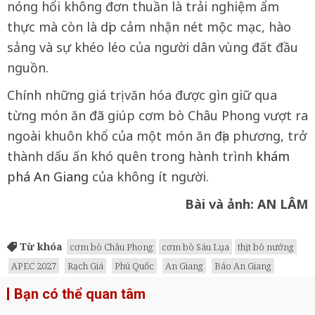
nóng hổi không đơn thuần là trải nghiệm ẩm
thực mà còn là dịp cảm nhận nét mộc mạc, hào
sảng và sự khéo léo của người dân vùng đất đầu
nguồn.
Chính những giá trị văn hóa được gìn giữ qua
từng món ăn đã giúp cơm bò Châu Phong vượt ra
ngoài khuôn khổ của một món ăn địa phương, trở
thành dấu ấn khó quên trong hành trình
khám
phá An Giang
của không ít người.
Bài và ảnh: AN LÂM
Từ khóa
cơm bò Châu Phong
cơm bò Sáu Lụa
thịt bò nướng
APEC 2027
Rạch Giá
Phú Quốc
An Giang
Báo An Giang
Bạn có thể quan tâm