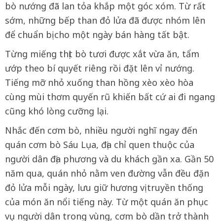
bò nướng đã lan tỏa khắp một góc xóm. Từ rất
sớm, những bếp than đỏ lửa đã được nhóm lên
để chuẩn bị cho một ngày bán hàng tất bật.
Từng miếng thịt bò tươi được xắt vừa ăn, tẩm
ướp theo bí quyết riêng rồi đặt lên vỉ nướng.
Tiếng mỡ nhỏ xuống than hồng xèo xèo hòa
cùng mùi thơm quyến rũ khiến bất cứ ai đi ngang
cũng khó lòng cưỡng lại.
Nhắc đến cơm bò, nhiều người nghĩ ngay đến
quán cơm bò Sáu Lụa, địa chỉ quen thuộc của
người dân địa phương và du khách gần xa. Gần 50
năm qua, quán nhỏ nằm ven đường vẫn đều đặn
đỏ lửa mỗi ngày, lưu giữ hương vị truyền thống
của món ăn nổi tiếng này. Từ một quán ăn phục
vụ người dân trong vùng, cơm bò dần trở thành