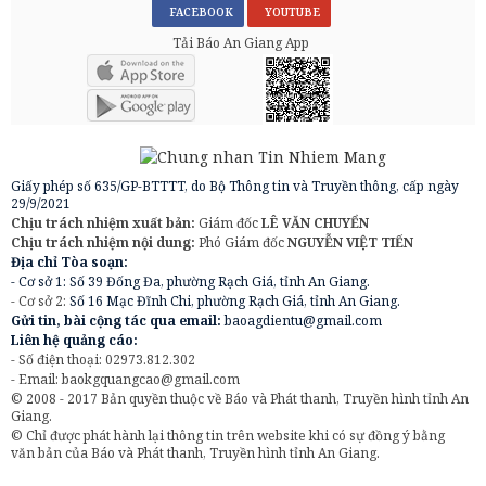
FACEBOOK
YOUTUBE
Tải Báo An Giang App
Giấy phép số 635/GP-BTTTT, do Bộ Thông tin và Truyền thông, cấp ngày
29/9/2021
Chịu trách nhiệm xuất bản:
Giám đốc
LÊ VĂN CHUYỂN
Chịu trách nhiệm nội dung:
Phó Giám đốc
NGUYỄN VIỆT TIẾN
Địa chỉ Tòa soạn:
- Cơ sở 1: Số 39 Đống Đa, phường Rạch Giá, tỉnh An Giang.
- Cơ sở 2:
Số 16 Mạc Đĩnh Chi, phường Rạch Giá, tỉnh An Giang.
Gửi tin, bài cộng tác qua email:
baoagdientu@gmail.com
Liên hệ quảng cáo:
- Số điện thoại: 02973.812.302
- Email:
baokgquangcao@gmail.com
© 2008 - 2017 Bản quyền thuộc về Báo và Phát thanh, Truyền hình tỉnh An
Giang.
© Chỉ được phát hành lại thông tin trên website khi có sự đồng ý bằng
văn bản của Báo và Phát thanh, Truyền hình tỉnh An Giang.