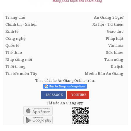
Trang chủ
An Giang 24 giờ
Chính trị - Xã hội
Xã hội - Từ thiện
Kinh tế
Giáo dục
Công nghệ
Pháp luật
Quốc tế
Văn hóa
Thể thao
Sức khỏe
Nhịp sống mới
Tam nông
Thời trang
Du lịch
Tin tức miền Tây
Media Báo An Giang
Theo dõi báo An Giang Online trên:
FACEBOOK
YOUTUBE
Tải Báo An Giang App