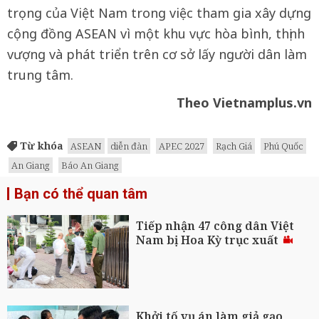
trọng của Việt Nam trong việc tham gia xây dựng
cộng đồng ASEAN vì một khu vực hòa bình, thịnh
vượng và phát triển trên cơ sở lấy người dân làm
trung tâm.
Theo Vietnamplus.vn
Từ khóa
ASEAN
diễn đàn
APEC 2027
Rạch Giá
Phú Quốc
An Giang
Báo An Giang
Bạn có thể quan tâm
Tiếp nhận 47 công dân Việt
Nam bị Hoa Kỳ trục xuất
Khởi tố vụ án làm giả gạo