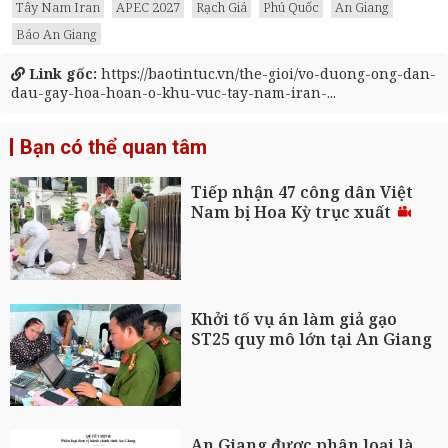
Tây Nam Iran
APEC 2027
Rạch Giá
Phú Quốc
An Giang
Báo An Giang
Link gốc:
https://baotintuc.vn/the-gioi/vo-duong-ong-dan-
dau-gay-hoa-hoan-o-khu-vuc-tay-nam-iran-...
Bạn có thể quan tâm
Tiếp nhận 47 công dân Việt
Nam bị Hoa Kỳ trục xuất
Khởi tố vụ án làm giả gạo
ST25 quy mô lớn tại An Giang
An Giang được phân loại là