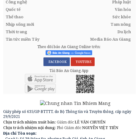
Công nghệ
Pháp luật
Quốc tế
Văn hóa
Thể thao
Sức khỏe
Nhịp sống mới
Tam nông
Thời trang
Du lịch
Tin tức miền Tây
Media Báo An Giang
Theo dõi báo An Giang Online trên:
FACEBOOK
YOUTUBE
Tải Báo An Giang App
Giấy phép số 635/GP-BTTTT, do Bộ Thông tin và Truyền thông, cấp ngày
29/9/2021
Chịu trách nhiệm xuất bản:
Giám đốc
LÊ VĂN CHUYỂN
Chịu trách nhiệm nội dung:
Phó Giám đốc
NGUYỄN VIỆT TIẾN
Địa chỉ Tòa soạn:
- Cơ sở 1: Số 39 Đống Đa, phường Rạch Giá, tỉnh An Giang.