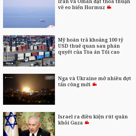
Iran và Oman đạt thỏa thuận
về eo biển Hormuz
Mỹ hoàn trả khoảng 100 tỷ
USD thuế quan sau phán
quyết của Tòa án Tối cao
Nga và Ukraine mở nhiều đợt
tấn công mới
Israel ra điều kiện rút quân
khỏi Gaza