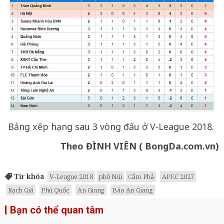
Bảng xếp hạng sau 3 vòng đấu ở V-League 2018.
Theo ĐÌNH VIÊN ( BongDa.com.vn)
Từ khóa
V-League 2018
phố Núi
Cẩm Phả
APEC 2027
Rạch Giá
Phú Quốc
An Giang
Báo An Giang
Bạn có thể quan tâm