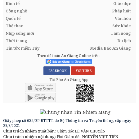
Kinh tế
Giáo dục
Công nghệ
Pháp luật
Quốc tế
Văn hóa
Thể thao
Sức khỏe
Nhịp sống mới
Tam nông
Thời trang
Du lịch
Tin tức miền Tây
Media Báo An Giang
Theo dõi báo An Giang Online trên:
FACEBOOK
YOUTUBE
Tải Báo An Giang App
Giấy phép số 635/GP-BTTTT, do Bộ Thông tin và Truyền thông, cấp ngày
29/9/2021
Chịu trách nhiệm xuất bản:
Giám đốc
LÊ VĂN CHUYỂN
Chịu trách nhiệm nội dung:
Phó Giám đốc
NGUYỄN VIỆT TIẾN