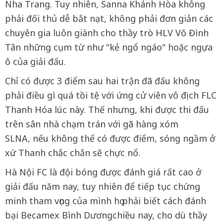
Nha Trang. Tuy nhiên, Sanna Khánh Hòa không
phải đối thủ dễ bắt nạt, không phải đơn giản các
chuyên gia luôn giành cho thầy trò HLV Võ Đình
Tân những cụm từ như "kẻ ngổ ngáo" hoặc ngựa
ô của giải đấu.
Chỉ có được 3 điểm sau hai trận đã đấu không
phải điều gì quá tồi tệ với ứng cử viên vô địch FLC
Thanh Hóa lúc này. Thế nhưng, khi được thi đấu
trên sân nhà chạm trán với gã hàng xóm
SLNA, nếu không thể có được điểm, sóng ngầm ở
xứ Thanh chắc chắn sẽ chực nổ.
Hà Nội FC là đội bóng được đánh giá rất cao ở
giải đấu năm nay, tuy nhiên để tiếp tục chứng
minh tham vọng của mình họ phải biết cách đánh
bại Becamex Bình Dươngchiều nay, cho dù thầy