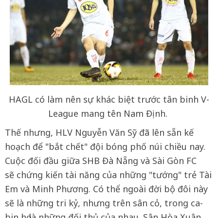
HAGL có làm nên sự khác biệt trước tân binh V-
League mang tên Nam Định.
Thế nhưng, HLV Nguyễn Văn Sỹ đã lên sẵn kế
hoạch để "bắt chết" đội bóng phố núi chiều nay.
Cuộc đối đầu giữa SHB Đà Nẵng và Sài Gòn FC
sẽ chứng kiến tài năng của những "tướng" trẻ Tài
Em và Minh Phương. Có thể ngoài đời bộ đôi này
sẽ là những tri kỷ, nhưng trên sân cỏ, trong ca-
bin họ là những đối thủ của nhau. Sân Hòa Xuân