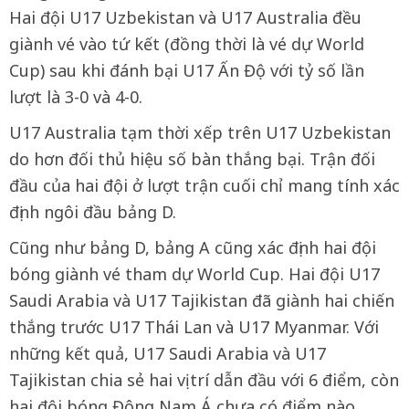
Hai đội U17 Uzbekistan và U17 Australia đều
giành vé vào tứ kết (đồng thời là vé dự World
Cup) sau khi đánh bại U17 Ấn Độ với tỷ số lần
lượt là 3-0 và 4-0.
U17 Australia tạm thời xếp trên U17 Uzbekistan
do hơn đối thủ hiệu số bàn thắng bại. Trận đối
đầu của hai đội ở lượt trận cuối chỉ mang tính xác
định ngôi đầu bảng D.
Cũng như bảng D, bảng A cũng xác định hai đội
bóng giành vé tham dự World Cup. Hai đội U17
Saudi Arabia và U17 Tajikistan đã giành hai chiến
thắng trước U17 Thái Lan và U17 Myanmar. Với
những kết quả, U17 Saudi Arabia và U17
Tajikistan chia sẻ hai vị trí dẫn đầu với 6 điểm, còn
hai đội bóng Đông Nam Á chưa có điểm nào.