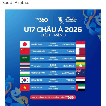
Saudi Arabia.