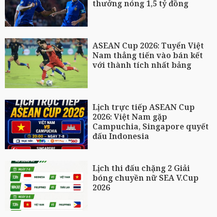
thưởng nóng 1,5 tỷ đồng
ASEAN Cup 2026: Tuyển Việt
Nam thẳng tiến vào bán kết
với thành tích nhất bảng
Lịch trực tiếp ASEAN Cup
2026: Việt Nam gặp
Campuchia, Singapore quyết
đấu Indonesia
Lịch thi đấu chặng 2 Giải
bóng chuyền nữ SEA V.Cup
2026