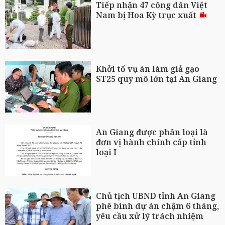
Tiếp nhận 47 công dân Việt
Nam bị Hoa Kỳ trục xuất
Khởi tố vụ án làm giả gạo
ST25 quy mô lớn tại An Giang
An Giang được phân loại là
đơn vị hành chính cấp tỉnh
loại I
Chủ tịch UBND tỉnh An Giang
phê bình dự án chậm 6 tháng,
yêu cầu xử lý trách nhiệm