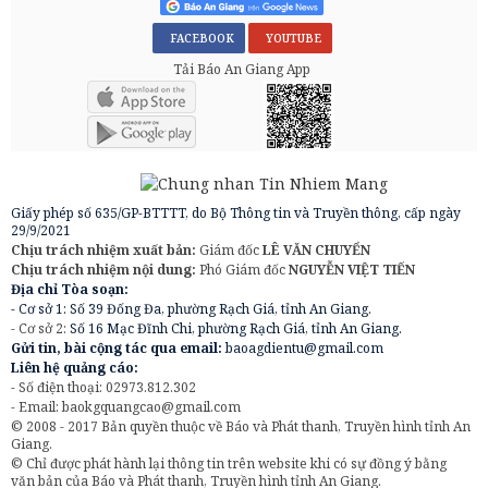
FACEBOOK
YOUTUBE
Tải Báo An Giang App
Giấy phép số 635/GP-BTTTT, do Bộ Thông tin và Truyền thông, cấp ngày
29/9/2021
Chịu trách nhiệm xuất bản:
Giám đốc
LÊ VĂN CHUYỂN
Chịu trách nhiệm nội dung:
Phó Giám đốc
NGUYỄN VIỆT TIẾN
Địa chỉ Tòa soạn:
- Cơ sở 1: Số 39 Đống Đa, phường Rạch Giá, tỉnh An Giang.
- Cơ sở 2:
Số 16 Mạc Đĩnh Chi, phường Rạch Giá, tỉnh An Giang.
Gửi tin, bài cộng tác qua email:
baoagdientu@gmail.com
Liên hệ quảng cáo:
- Số điện thoại: 02973.812.302
- Email:
baokgquangcao@gmail.com
© 2008 - 2017 Bản quyền thuộc về Báo và Phát thanh, Truyền hình tỉnh An
Giang.
© Chỉ được phát hành lại thông tin trên website khi có sự đồng ý bằng
văn bản của Báo và Phát thanh, Truyền hình tỉnh An Giang.