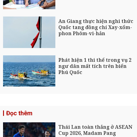
An Giang thực hiện nghi thức
Quốc tang đồng chí Xay-xổm-
phon Phôm-vi-hản
Phát hiện 1 thi thể trong vụ 2
ngư dân mất tích trên biển
Phú Quốc
Đọc thêm
Thái Lan toàn thắng ở ASEAN
Cup 2026, Madam Pang