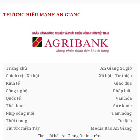
THƯƠNG HIỆU MẠNH AN GIANG
Trang chủ
An Giang 24 giờ
Chính trị - Xã hội
Xã hội - Từ thiện
Kinh tế
Giáo dục
Công nghệ
Pháp luật
Quốc tế
Văn hóa
Thể thao
Sức khỏe
Nhịp sống mới
Tam nông
Thời trang
Du lịch
Tin tức miền Tây
Media Báo An Giang
Theo dõi báo An Giang Online trên: