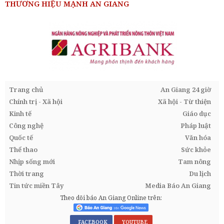
THƯƠNG HIỆU MẠNH AN GIANG
Trang chủ
An Giang 24 giờ
Chính trị - Xã hội
Xã hội - Từ thiện
Kinh tế
Giáo dục
Công nghệ
Pháp luật
Quốc tế
Văn hóa
Thể thao
Sức khỏe
Nhịp sống mới
Tam nông
Thời trang
Du lịch
Tin tức miền Tây
Media Báo An Giang
Theo dõi báo An Giang Online trên:
FACEBOOK
YOUTUBE