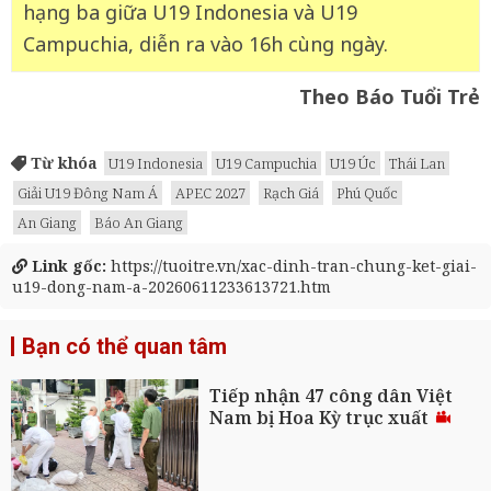
hạng ba giữa U19 Indonesia và U19
Campuchia, diễn ra vào 16h cùng ngày.
Theo Báo Tuổi Trẻ
Từ khóa
U19 Indonesia
U19 Campuchia
U19 Úc
Thái Lan
Giải U19 Đông Nam Á
APEC 2027
Rạch Giá
Phú Quốc
An Giang
Báo An Giang
Link gốc:
https://tuoitre.vn/xac-dinh-tran-chung-ket-giai-
u19-dong-nam-a-20260611233613721.htm
Bạn có thể quan tâm
Tiếp nhận 47 công dân Việt
Nam bị Hoa Kỳ trục xuất