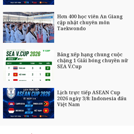
Hơn 400 học viên An Giang
cập nhật chuyên môn
Taekwondo
Bảng xếp hạng chung cuộc
chặng 1 Giải bóng chuyền nữ
SEA V.Cup
Lịch trực tiếp ASEAN Cup
2026 ngày 3/8: Indonesia đấu
Việt Nam