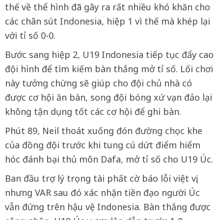
thế về thể hình đã gây ra rất nhiều khó khăn cho
các chân sút Indonesia, hiệp 1 vì thế mà khép lại
với tỉ số 0-0.
Bước sang hiệp 2, U19 Indonesia tiếp tục đẩy cao
đội hình để tìm kiếm bàn thắng mở tỉ số. Lối chơi
này tưởng chừng sẽ giúp cho đội chủ nhà có
được cơ hội ăn bàn, song đội bóng xứ vạn đảo lại
không tận dụng tốt các cơ hội để ghi bàn.
Phút 89, Neil thoát xuống đón đường chọc khe
của đồng đội trước khi tung cú dứt điểm hiểm
hóc đánh bại thủ môn Dafa, mở tỉ số cho U19 Úc.
Ban đầu trợ lý trọng tài phất cờ báo lỗi việt vị,
nhưng VAR sau đó xác nhận tiền đạo người Úc
vẫn đứng trên hậu vệ Indonesia. Bàn thắng được