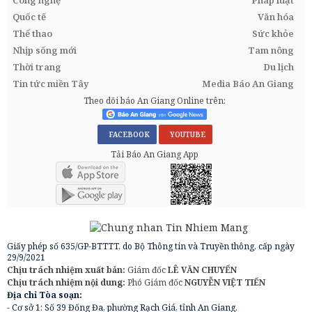
Công nghệ
Pháp luật
Quốc tế
Văn hóa
Thể thao
Sức khỏe
Nhịp sống mới
Tam nông
Thời trang
Du lịch
Tin tức miền Tây
Media Báo An Giang
Theo dõi báo An Giang Online trên:
FACEBOOK
YOUTUBE
Tải Báo An Giang App
Giấy phép số 635/GP-BTTTT, do Bộ Thông tin và Truyền thông, cấp ngày
29/9/2021
Chịu trách nhiệm xuất bản:
Giám đốc
LÊ VĂN CHUYỂN
Chịu trách nhiệm nội dung:
Phó Giám đốc
NGUYỄN VIỆT TIẾN
Địa chỉ Tòa soạn:
- Cơ sở 1: Số 39 Đống Đa, phường Rạch Giá, tỉnh An Giang.