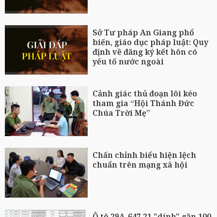
Sở Tư pháp An Giang phổ
biến, giáo dục pháp luật: Quy
định về đăng ký kết hôn có
yếu tố nước ngoài
Cảnh giác thủ đoạn lôi kéo
tham gia “Hội Thánh Đức
Chúa Trời Mẹ”
Chấn chỉnh biểu hiện lệch
chuẩn trên mạng xã hội
Ô tô 29A-647.21 "dính" gần 100