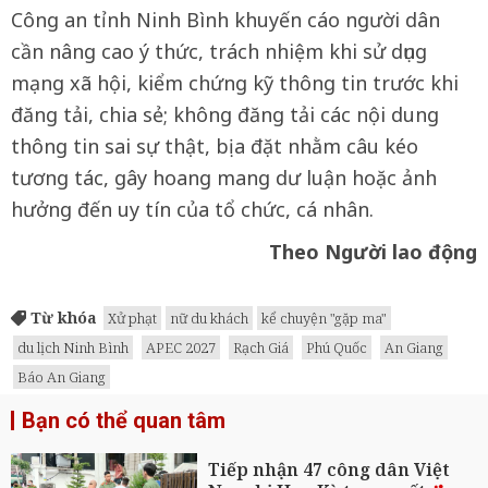
Công an tỉnh Ninh Bình khuyến cáo người dân
cần nâng cao ý thức, trách nhiệm khi sử dụng
mạng xã hội, kiểm chứng kỹ thông tin trước khi
đăng tải, chia sẻ; không đăng tải các nội dung
thông tin sai sự thật, bịa đặt nhằm câu kéo
tương tác, gây hoang mang dư luận hoặc ảnh
hưởng đến uy tín của tổ chức, cá nhân.
Theo Người lao động
Từ khóa
Xử phạt
nữ du khách
kể chuyện "gặp ma"
du lịch Ninh Bình
APEC 2027
Rạch Giá
Phú Quốc
An Giang
Báo An Giang
Bạn có thể quan tâm
Tiếp nhận 47 công dân Việt