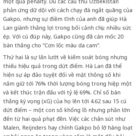
một quả penalty. Dù các cầu thủ Uzbekistan
phản ứng dữ dội với cách chạy đà ngắt quãng của
Gakpo, nhưng sự điềm tĩnh của anh đã giúp Hà
Lan giành thắng lợi trong bối cảnh chịu nhiều sức
ép. Với cú đúp này, Gakpo cũng đã cán mốc 20
bàn thắng cho "Cơn lốc màu da cam".
Thứ hai là sự lấn lướt về kiểm soát bóng nhưng
thiếu hiệu quả trong dứt điểm. Hà Lan đã thể
hiện sự áp đảo tuyệt đối về mặt thông số khi
nắm giữ tới 76% thời lượng bóng trong hiệp một
và kết thúc trận đấu với tỷ lệ 69%. Chỉ số bàn
thắng kỳ vọng (xG) của họ lên tới 4.62 sau 15 cú
dứt điểm – một con số khổng lồ nhưng phần lớn
đến từ hai quả phạt đền. Việc các chân sút như
Malen, Reijnders hay chính Gakpo bỏ lỡ hàng loạt