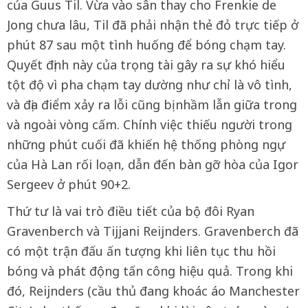
của Guus Til. Vừa vào sân thay cho Frenkie de
Jong chưa lâu, Til đã phải nhận thẻ đỏ trực tiếp ở
phút 87 sau một tình huống để bóng chạm tay.
Quyết định này của trọng tài gây ra sự khó hiểu
tột độ vì pha chạm tay dường như chỉ là vô tình,
và địa điểm xảy ra lỗi cũng bị nhầm lẫn giữa trong
và ngoài vòng cấm. Chính việc thiếu người trong
những phút cuối đã khiến hệ thống phòng ngự
của Hà Lan rối loạn, dẫn đến bàn gỡ hòa của Igor
Sergeev ở phút 90+2.
Thứ tư là vai trò điều tiết của bộ đôi Ryan
Gravenberch và Tijjani Reijnders. Gravenberch đã
có một trận đấu ấn tượng khi liên tục thu hồi
bóng và phát động tấn công hiệu quả. Trong khi
đó, Reijnders (cầu thủ đang khoác áo Manchester