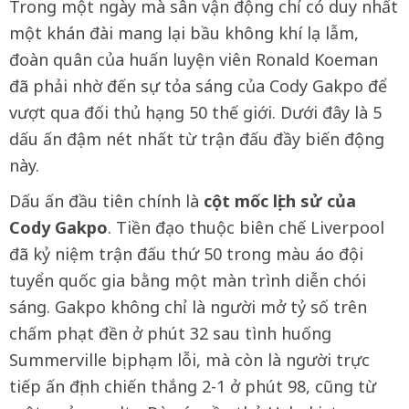
Trong một ngày mà sân vận động chỉ có duy nhất
một khán đài mang lại bầu không khí lạ lẫm,
đoàn quân của huấn luyện viên Ronald Koeman
đã phải nhờ đến sự tỏa sáng của Cody Gakpo để
vượt qua đối thủ hạng 50 thế giới. Dưới đây là 5
dấu ấn đậm nét nhất từ trận đấu đầy biến động
này.
Dấu ấn đầu tiên chính là
cột mốc lịch sử của
Cody Gakpo
. Tiền đạo thuộc biên chế Liverpool
đã kỷ niệm trận đấu thứ 50 trong màu áo đội
tuyển quốc gia bằng một màn trình diễn chói
sáng. Gakpo không chỉ là người mở tỷ số trên
chấm phạt đền ở phút 32 sau tình huống
Summerville bị phạm lỗi, mà còn là người trực
tiếp ấn định chiến thắng 2-1 ở phút 98, cũng từ