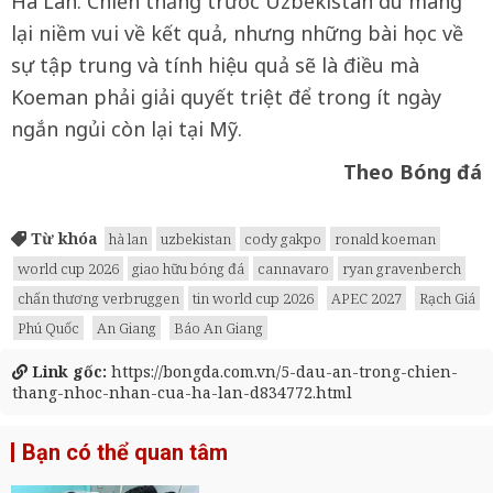
Hà Lan. Chiến thắng trước Uzbekistan dù mang
lại niềm vui về kết quả, nhưng những bài học về
sự tập trung và tính hiệu quả sẽ là điều mà
Koeman phải giải quyết triệt để trong ít ngày
ngắn ngủi còn lại tại Mỹ.
Theo Bóng đá
Từ khóa
hà lan
uzbekistan
cody gakpo
ronald koeman
world cup 2026
giao hữu bóng đá
cannavaro
ryan gravenberch
chấn thương verbruggen
tin world cup 2026
APEC 2027
Rạch Giá
Phú Quốc
An Giang
Báo An Giang
Link gốc:
https://bongda.com.vn/5-dau-an-trong-chien-
thang-nhoc-nhan-cua-ha-lan-d834772.html
Bạn có thể quan tâm