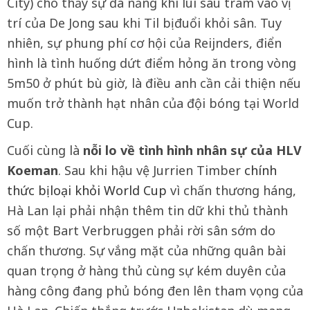
City) cho thấy sự đa năng khi lùi sâu trám vào vị
trí của De Jong sau khi Til bị đuổi khỏi sân. Tuy
nhiên, sự phung phí cơ hội của Reijnders, điển
hình là tình huống dứt điểm hỏng ăn trong vòng
5m50 ở phút bù giờ, là điều anh cần cải thiện nếu
muốn trở thành hạt nhân của đội bóng tại World
Cup.
Cuối cùng là
nỗi lo về tình hình nhân sự của HLV
Koeman
. Sau khi hậu vệ Jurrien Timber
chính
thức bị loại khỏi World Cup
vì chấn thương háng,
Hà Lan lại phải nhận thêm tin dữ khi thủ thành
số một Bart Verbruggen phải rời sân sớm do
chấn thương. Sự vắng mặt của những quân bài
quan trọng ở hàng thủ cùng sự kém duyên của
hàng công đang phủ bóng đen lên tham vọng của