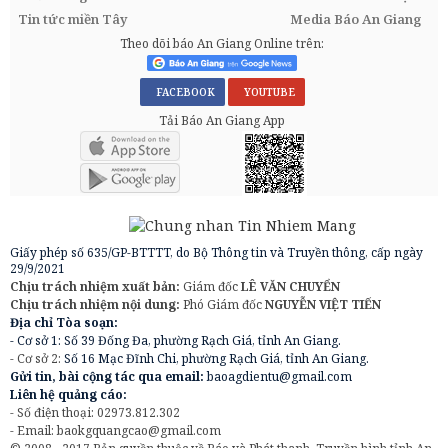
Tin tức miền Tây
Media Báo An Giang
Theo dõi báo An Giang Online trên:
FACEBOOK
YOUTUBE
Tải Báo An Giang App
Giấy phép số 635/GP-BTTTT, do Bộ Thông tin và Truyền thông, cấp ngày
29/9/2021
Chịu trách nhiệm xuất bản:
Giám đốc
LÊ VĂN CHUYỂN
Chịu trách nhiệm nội dung:
Phó Giám đốc
NGUYỄN VIỆT TIẾN
Địa chỉ Tòa soạn:
- Cơ sở 1: Số 39 Đống Đa, phường Rạch Giá, tỉnh An Giang.
- Cơ sở 2:
Số 16 Mạc Đĩnh Chi, phường Rạch Giá, tỉnh An Giang.
Gửi tin, bài cộng tác qua email:
baoagdientu@gmail.com
Liên hệ quảng cáo:
- Số điện thoại: 02973.812.302
- Email:
baokgquangcao@gmail.com