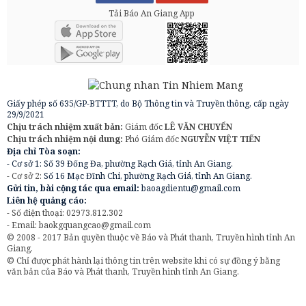
Tải Báo An Giang App
Giấy phép số 635/GP-BTTTT, do Bộ Thông tin và Truyền thông, cấp ngày
29/9/2021
Chịu trách nhiệm xuất bản:
Giám đốc
LÊ VĂN CHUYỂN
Chịu trách nhiệm nội dung:
Phó Giám đốc
NGUYỄN VIỆT TIẾN
Địa chỉ Tòa soạn:
- Cơ sở 1: Số 39 Đống Đa, phường Rạch Giá, tỉnh An Giang.
- Cơ sở 2:
Số 16 Mạc Đĩnh Chi, phường Rạch Giá, tỉnh An Giang.
Gửi tin, bài cộng tác qua email:
baoagdientu@gmail.com
Liên hệ quảng cáo:
- Số điện thoại: 02973.812.302
- Email:
baokgquangcao@gmail.com
© 2008 - 2017 Bản quyền thuộc về Báo và Phát thanh, Truyền hình tỉnh An
Giang.
© Chỉ được phát hành lại thông tin trên website khi có sự đồng ý bằng
văn bản của Báo và Phát thanh, Truyền hình tỉnh An Giang.