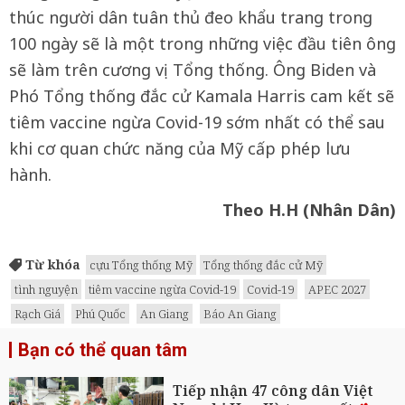
thúc người dân tuân thủ đeo khẩu trang trong
100 ngày sẽ là một trong những việc đầu tiên ông
sẽ làm trên cương vị Tổng thống. Ông Biden và
Phó Tổng thống đắc cử Kamala Harris cam kết sẽ
tiêm vaccine ngừa Covid-19 sớm nhất có thể sau
khi cơ quan chức năng của Mỹ cấp phép lưu
hành.
Theo H.H (Nhân Dân)
Từ khóa
cựu Tổng thống Mỹ
Tổng thống đắc cử Mỹ
tình nguyện
tiêm vaccine ngừa Covid-19
Covid-19
APEC 2027
Rạch Giá
Phú Quốc
An Giang
Báo An Giang
Bạn có thể quan tâm
Tiếp nhận 47 công dân Việt