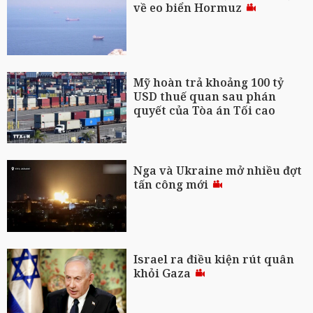
về eo biển Hormuz
Mỹ hoàn trả khoảng 100 tỷ
USD thuế quan sau phán
quyết của Tòa án Tối cao
Nga và Ukraine mở nhiều đợt
tấn công mới
Israel ra điều kiện rút quân
khỏi Gaza