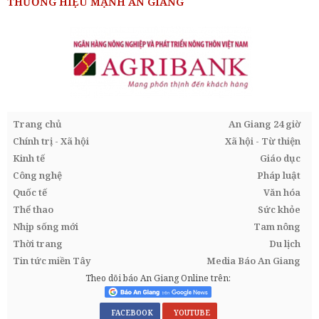
THƯƠNG HIỆU MẠNH AN GIANG
Trang chủ
An Giang 24 giờ
Chính trị - Xã hội
Xã hội - Từ thiện
Kinh tế
Giáo dục
Công nghệ
Pháp luật
Quốc tế
Văn hóa
Thể thao
Sức khỏe
Nhịp sống mới
Tam nông
Thời trang
Du lịch
Tin tức miền Tây
Media Báo An Giang
Theo dõi báo An Giang Online trên:
FACEBOOK
YOUTUBE