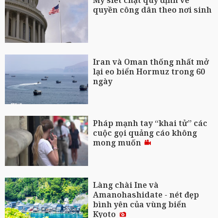
Mỹ siết chặt quy định về
quyền công dân theo nơi sinh
Iran và Oman thống nhất mở
lại eo biển Hormuz trong 60
ngày
Pháp mạnh tay “khai tử” các
cuộc gọi quảng cáo không
mong muốn
Làng chài Ine và
Amanohashidate - nét đẹp
bình yên của vùng biển
Kyoto