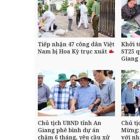
Tiếp nhận 47 công dân Việt
Khởi t
Nam bị Hoa Kỳ trục xuất
ST25 q
Giang
Chủ tịch UBND tỉnh An
Chủ tị
Giang phê bình dự án
Mừng:
chậm 6 tháng, yêu cầu xử
với nh