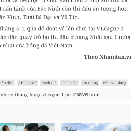
 Tuấn Linh của Bắc Ninh còn thi đấu ấn tượng hơn
Văn Vinh, Thái Bá Đạt và Vũ Tín.
thắng 5-4, qua đó đoạt vé lên chơi tại V.League 1
hân dân quay trở lại thi đấu ở hạng Nhất sau 1 mùa
o nhất của bóng đá Việt Nam.
Theo Nhandan.v
hân dân
APEC 2027
Rạch Giá
Phú Quốc
An Giang
Báo An Giang
anh-ve-thang-hang-vleague-1-post968899.html