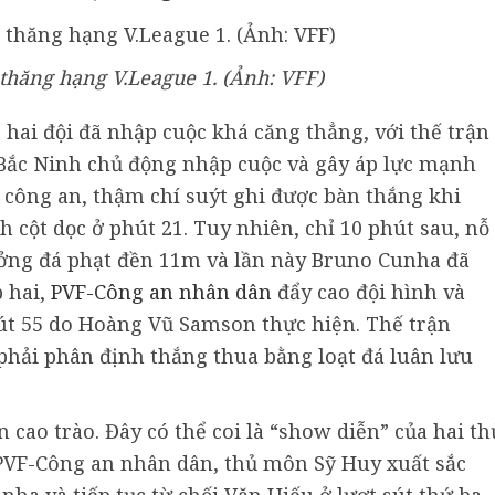
thăng hạng V.League 1. (Ảnh: VFF)
, hai đội đã nhập cuộc khá căng thẳng, với thế trận
. Bắc Ninh chủ động nhập cuộc và gây áp lực mạnh
công an, thậm chí suýt ghi được bàn thắng khi
cột dọc ở phút 21. Tuy nhiên, chỉ 10 phút sau, nỗ
ưởng đá phạt đền 11m và lần này Bruno Cunha đã
p hai,
PVF-Công an nhân dân
đẩy cao đội hình và
út 55 do Hoàng Vũ Samson thực hiện. Thế trận
 phải phân định thắng thua bằng loạt đá luân lưu
n cao trào. Đây có thể coi là “show diễn” của hai th
PVF-Công an nhân dân, thủ môn Sỹ Huy xuất sắc
ha và tiếp tục từ chối Văn Hiếu ở lượt sút thứ ba.