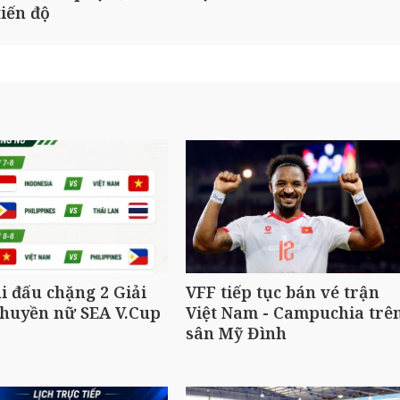
iến độ
hi đấu chặng 2 Giải
VFF tiếp tục bán vé trận
chuyền nữ SEA V.Cup
Việt Nam - Campuchia trê
sân Mỹ Đình