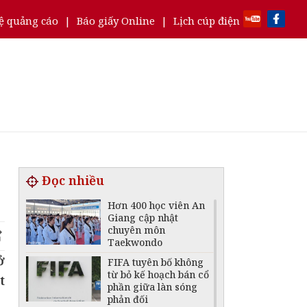
ệ quảng cáo
|
Báo giấy Online
|
Lịch cúp điện
Đọc nhiều
Hơn 400 học viên An
Giang cập nhật
chuyên môn
Taekwondo
ở
FIFA tuyên bố không
từ bỏ kế hoạch bán cổ
t
phần giữa làn sóng
phản đối