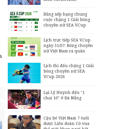
trận Việt Nam -
Campuchia trên sân
Mỹ Đình
Bảng xếp hạng chung
Bảng xếp hạng chung
cuộc chặng 1 Giải bóng
cuộc chặng 1 Giải
chuyền nữ SEA V.Cup
bóng chuyền nữ SEA
V.Cup
Lịch trực tiếp SEA V.Cup
Lịch thi đấu chặng 2
ngày 31/07: Bóng chuyền
Giải bóng chuyền nữ
nữ Việt Nam ra quân
SEA V.Cup 2026
n
Lịch thi đấu chặng 1 Giải
bóng chuyền nữ SEA
V.Cup 2026
Lại Lý Huynh đấu "1
chọi 10" ở Đà Nẵng
Cậu bé Việt Nam 7 tuổi
được Liên đoàn Cờ vua
thế giới khen ngợi hết