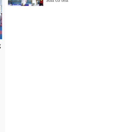
Son có tên
g