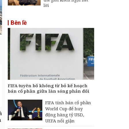
lời
Bên lề
FIFA tuyên bố không từ bỏ kế hoạch
bán cổ phần giữa làn sóng phản đối
FIFA tính bán cổ phần
World Cup để huy
à
động hàng tỷ USD,
h
UEFA nổi giận