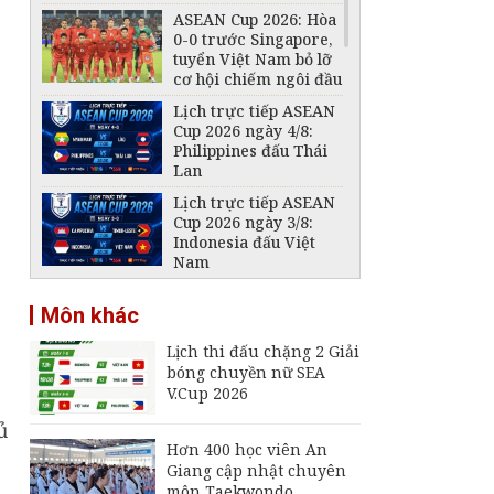
ASEAN Cup 2026: Hòa
0-0 trước Singapore,
tuyển Việt Nam bỏ lỡ
cơ hội chiếm ngôi đầu
Lịch trực tiếp ASEAN
Cup 2026 ngày 4/8:
Philippines đấu Thái
Lan
Lịch trực tiếp ASEAN
Cup 2026 ngày 3/8:
Indonesia đấu Việt
Nam
Đội tuyển Futsal Việt
Môn khác
Nam gây bất ngờ
trước đội xếp hạng 7
Lịch thi đấu chặng 2 Giải
thế giới
bóng chuyền nữ SEA
Đội tuyển Việt Nam
V.Cup 2026
thắng thuyết phục
Indonesia, vươn lên
ủ
dẫn đầu bảng A
Hơn 400 học viên An
Giang cập nhật chuyên
VFF tiếp tục bán vé
môn Taekwondo