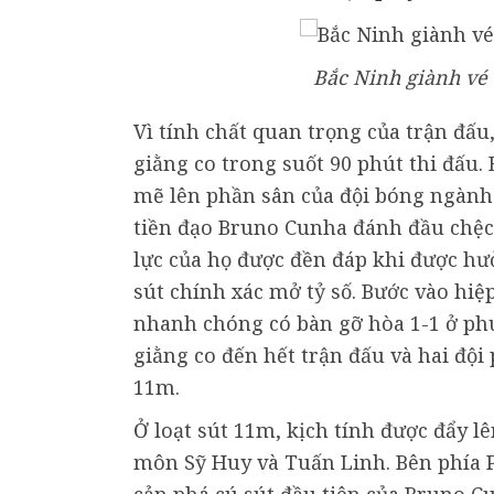
Bắc Ninh giành vé 
Vì tính chất quan trọng của trận đấu
giằng co trong suốt 90 phút thi đấu
mẽ lên phần sân của đội bóng ngành 
tiền đạo Bruno Cunha đánh đầu chệch 
lực của họ được đền đáp khi được h
sút chính xác mở tỷ số. Bước vào hiệ
nhanh chóng có bàn gỡ hòa 1-1 ở ph
giằng co đến hết trận đấu và hai đội
11m.
Ở loạt sút 11m, kịch tính được đẩy lê
môn Sỹ Huy và Tuấn Linh. Bên phía 
cản phá cú sút đầu tiên của Bruno Cun