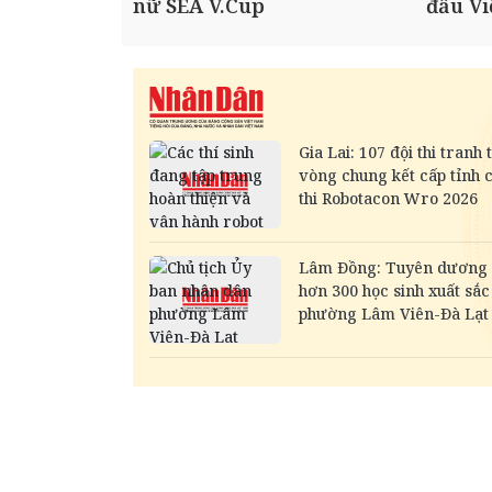
nữ SEA V.Cup
đấu V