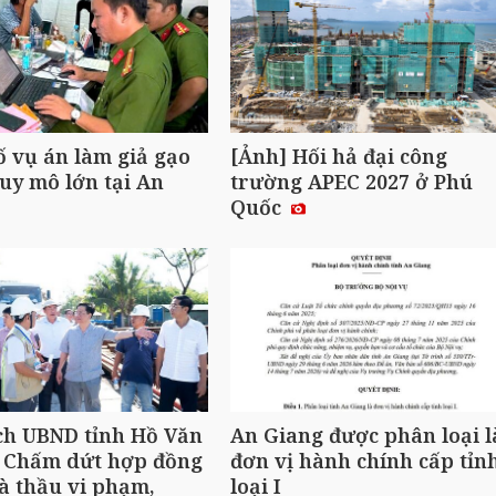
ố vụ án làm giả gạo
[Ảnh] Hối hả đại công
uy mô lớn tại An
trường APEC 2027 ở Phú
Quốc
ch UBND tỉnh Hồ Văn
An Giang được phân loại l
 Chấm dứt hợp đồng
đơn vị hành chính cấp tỉn
à thầu vi phạm,
loại I