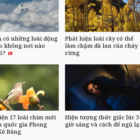
 có những loài động
Phát hiện loài cây có thể
o không nơi nào
làm chậm đà lan của cháy
có?
rừng
iện 17 loài chim mới
Hiện tượng thức giấc lúc 3
n quốc gia Phong
giờ sáng và cách để ngủ lạ
Kẻ Bàng