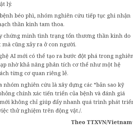
t lý.
bệnh béo phì, nhóm nghiên cứu tiếp tục ghi nhận
hạch thần kinh tam thoa.
ày chứng minh tình trạng tổn thương thần kinh do
t mà cũng xảy ra ở con người.
ệ AI mới có thể tạo ra bước đột phá trong nghiê
 tạp nhờ khả năng phân tích cơ thể như một hệ
tách từng cơ quan riêng lẻ.
ủa nhóm nghiên cứu là xây dựng các “bản sao kỹ
phỏng chính xác tiến triển của bệnh và đánh giá
p mới không chỉ giúp đẩy nhanh quá trình phát triể
iệc thử nghiệm trên động vật./.
Theo TTXVN/Vietnam