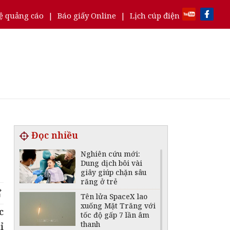
ệ quảng cáo
|
Báo giấy Online
|
Lịch cúp điện
Đọc nhiều
Nghiên cứu mới:
Dung dịch bôi vài
giây giúp chặn sâu
răng ở trẻ
Tên lửa SpaceX lao
xuống Mặt Trăng với
c
tốc độ gấp 7 lần âm
thanh
ỉ