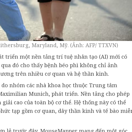
ithersburg, Maryland, Mỹ. (Ảnh: AFP/ TTXVN)
 triển một nền tảng trí tuệ nhân tạo (AI) mới có
t, qua đó cho thấy bệnh béo phì không chỉ ảnh
ơng trên nhiều cơ quan và hệ thần kinh.
 do nhóm các nhà khoa học thuộc Trung tâm
aximilian Munich, phát triển. Nền tảng cho phép
 giải cao của toàn bộ cơ thể. Hệ thống này có thể
phức tạp gồm cơ quan, dây thần kinh và tế bào miễ
đơn lẻ trước đây, MouseMapper mang đến một góc