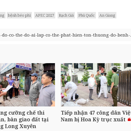
ơng
bệnh béo phì
APEC 2027
Rạch Giá
Phú Quốc
An Giang
do-co-the-do-ai-lap-co-the-phat-hien-ton-thuong-do-benh-..
ng cưỡng chế thi
Tiếp nhận 47 công dân Việ
n, bàn giao đất tại
Nam bị Hoa Kỳ trục xuất
g Long Xuyên