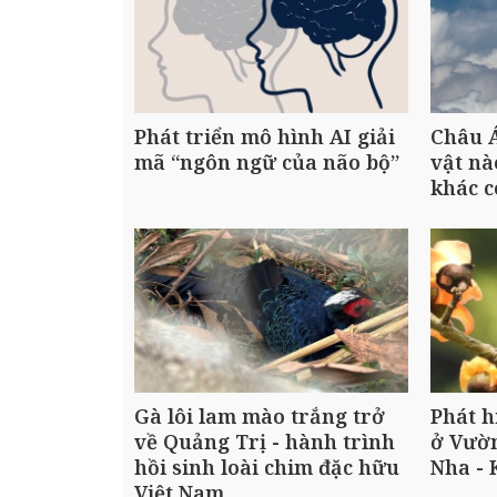
Phát triển mô hình AI giải
Châu Á
mã “ngôn ngữ của não bộ”
vật nà
khác 
Gà lôi lam mào trắng trở
Phát h
về Quảng Trị - hành trình
ở Vườ
hồi sinh loài chim đặc hữu
Nha - 
Việt Nam