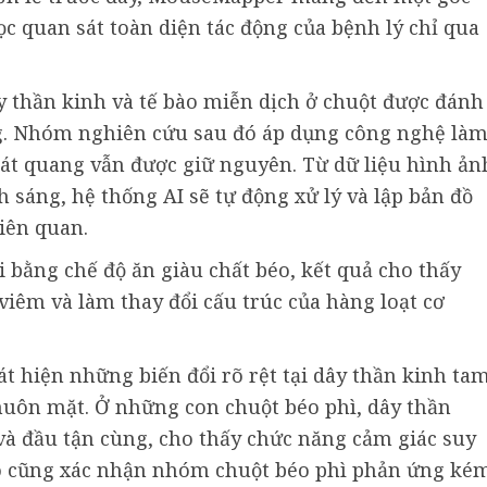
c quan sát toàn diện tác động của bệnh lý chỉ qua
dây thần kinh và tế bào miễn dịch ở chuột được đánh
. Nhóm nghiên cứu sau đó áp dụng công nghệ là
át quang vẫn được giữ nguyên. Từ dữ liệu hình ản
 sáng, hệ thống AI sẽ tự động xử lý và lập bản đồ
liên quan.
 bằng chế độ ăn giàu chất béo, kết quả cho thấy
viêm và làm thay đổi cấu trúc của hàng loạt cơ
t hiện những biến đổi rõ rệt tại dây thần kinh ta
huôn mặt. Ở những con chuột béo phì, dây thần
à đầu tận cùng, cho thấy chức năng cảm giác suy
đó cũng xác nhận nhóm chuột béo phì phản ứng ké