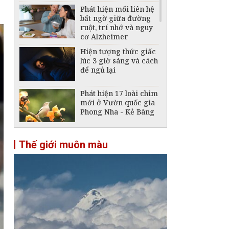
Phát hiện mối liên hệ
bất ngờ giữa đường
ruột, trí nhớ và nguy
cơ Alzheimer
Hiện tượng thức giấc
lúc 3 giờ sáng và cách
để ngủ lại
Phát hiện 17 loài chim
mới ở Vườn quốc gia
Phong Nha - Kẻ Bàng
Phát hiện loài cây có
Thế giới muôn màu
thể làm chậm đà lan
của cháy rừng