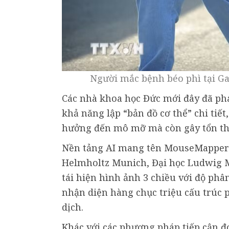
Người mắc bệnh béo phì tại Ga
Các nhà khoa học Đức mới đây đã phát
khả năng lập “bản đồ cơ thể” chi tiế
hưởng đến mô mỡ mà còn gây tổn thư
Nền tảng AI mang tên MouseMapper
Helmholtz Munich, Đại học Ludwig M
tái hiện hình ảnh 3 chiều với độ phân
nhận diện hàng chục triệu cấu trúc 
dịch.
Khác với các phương pháp tiếp cận 