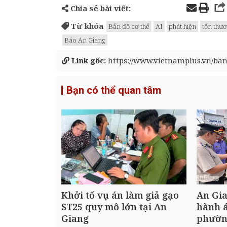
Chia sẻ bài viết:
Từ khóa
Bản đồ cơ thể
AI
phát hiện
tổn thư
Báo An Giang
Link gốc:
https://www.vietnamplus.vn/ban-
Bạn có thể quan tâm
Khởi tố vụ án làm giả gạo
An Gia
ST25 quy mô lớn tại An
hành á
Giang
phườn