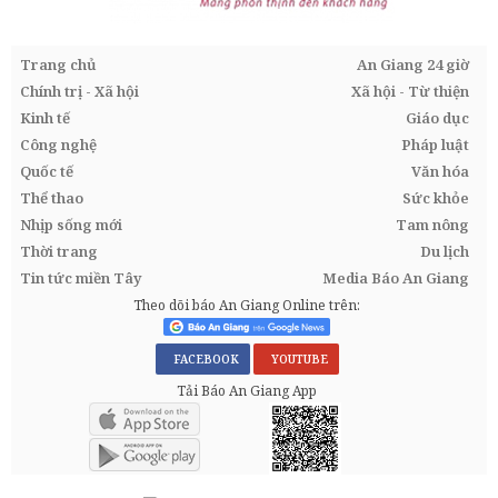
Trang chủ
An Giang 24 giờ
Chính trị - Xã hội
Xã hội - Từ thiện
Kinh tế
Giáo dục
Công nghệ
Pháp luật
Quốc tế
Văn hóa
Thể thao
Sức khỏe
Nhịp sống mới
Tam nông
Thời trang
Du lịch
Tin tức miền Tây
Media Báo An Giang
Theo dõi báo An Giang Online trên:
FACEBOOK
YOUTUBE
Tải Báo An Giang App