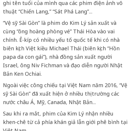
ghi tên tuổi của mình qua các phim điện ảnh võ
thuật “Chiến Lang,” “Sát Phá Lang”...
“Vệ sỹ Sài Gòn” là phim do Kim Lý sản xuất và
cùng “ông hoàng phòng vé” Thái Hòa vào vai
chính. Ê-kíp có nhiều yếu tố quốc tế khi có nhà
biên kịch Việt kiều Michael Thái (biên kịch “Hồn
papa da con gái”), nhà đồng sản xuất người
Israel, ông Niv Fichman và đạo diễn người Nhật
Bản Ken Ochiai.
Ngoài việc công chiếu tại Việt Nam năm 2016, “Vệ
sỹ Sài Gòn” đã xuất hiện ở nhiều thị trường các
nước châu Á, Mỹ, Canada, Nhật Bản...
Sau khi ra mắt, phim của Kim Lý nhận nhiều
khen-chê từ cả phía khán giả lẫn giới phê bình tại
Việt Nam.