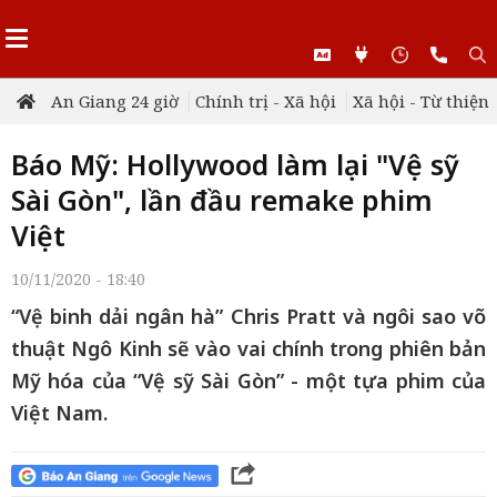
An Giang 24 giờ
Chính trị - Xã hội
Xã hội - Từ thiện
Báo Mỹ: Hollywood làm lại "Vệ sỹ
Sài Gòn", lần đầu remake phim
Việt
10/11/2020 - 18:40
“Vệ binh dải ngân hà” Chris Pratt và ngôi sao võ
thuật Ngô Kinh sẽ vào vai chính trong phiên bản
Mỹ hóa của “Vệ sỹ Sài Gòn” - một tựa phim của
Việt Nam.