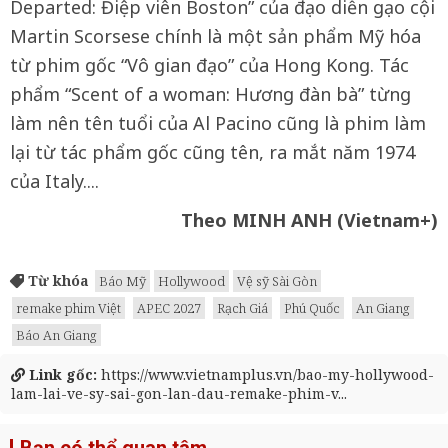
Departed: Điệp viên Boston” của đạo diễn gạo cội
Martin Scorsese chính là một sản phẩm Mỹ hóa
từ phim gốc “Vô gian đạo” của Hong Kong. Tác
phẩm “Scent of a woman: Hương đàn bà” từng
làm nên tên tuổi của Al Pacino cũng là phim làm
lại từ tác phẩm gốc cũng tên, ra mắt năm 1974
của Italy....
Theo MINH ANH (Vietnam+)
Từ khóa
Báo Mỹ
Hollywood
Vệ sỹ Sài Gòn
remake phim Việt
APEC 2027
Rạch Giá
Phú Quốc
An Giang
Báo An Giang
Link gốc:
https://www.vietnamplus.vn/bao-my-hollywood-
lam-lai-ve-sy-sai-gon-lan-dau-remake-phim-v...
Bạn có thể quan tâm