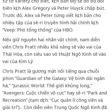
từ tờ Variety cho biết, kịch bản Mỹ sẽ do bộ đôi
biên kịch Alex Gregory và Peter Huyck chắp bút.
Trước đó, Alex và Peter từng viết kịch bản cho
nhiều tập của sê-ri truyền hình hài chính kịch
“Veep: Phó tổng thống” của HBO.
Nếu giữ nguyên hai nhân vật chính, nam diễn
viên Chris Pratt nhiều khả năng sẽ vào vai của
Thái Hòa, còn siêu sao võ thuật Ngô Kinh sẽ vào
vai của Kim Lý.
Chris Pratt là gương mặt nổi tiếng qua chuỗi
phim “Guardian of the Galaxy: Vệ binh dải ngân
hà,” “Jurassic World: Thế giới khủng long,”
“Avengers: Cuộc chiến vô cực” hay sê-ri “Park and
Recreation” (tạm dịch: “Cục quản lí công viên và
giải trí”)... Còn diễn viên Trung Quốc Ngô Kinh đã