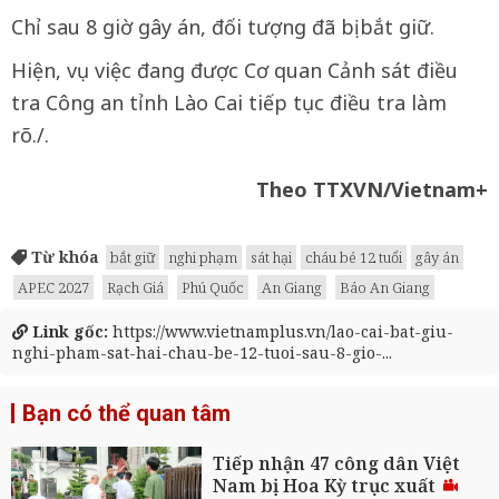
Chỉ sau 8 giờ gây án, đối tượng đã bị bắt giữ.
Hiện, vụ việc đang được Cơ quan Cảnh sát điều
tra Công an tỉnh Lào Cai tiếp tục điều tra làm
rõ./.
Theo TTXVN/Vietnam+
Từ khóa
bắt giữ
nghi phạm
sát hại
cháu bé 12 tuổi
gây án
APEC 2027
Rạch Giá
Phú Quốc
An Giang
Báo An Giang
Link gốc:
https://www.vietnamplus.vn/lao-cai-bat-giu-
nghi-pham-sat-hai-chau-be-12-tuoi-sau-8-gio-...
Bạn có thể quan tâm
Tiếp nhận 47 công dân Việt
Nam bị Hoa Kỳ trục xuất