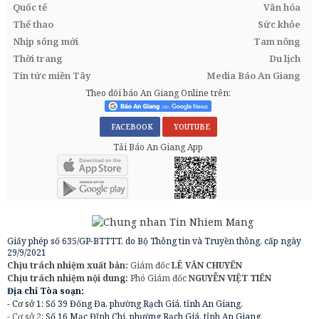
Quốc tế
Văn hóa
Thể thao
Sức khỏe
Nhịp sống mới
Tam nông
Thời trang
Du lịch
Tin tức miền Tây
Media Báo An Giang
Theo dõi báo An Giang Online trên:
FACEBOOK
YOUTUBE
Tải Báo An Giang App
Giấy phép số 635/GP-BTTTT, do Bộ Thông tin và Truyền thông, cấp ngày
29/9/2021
Chịu trách nhiệm xuất bản:
Giám đốc
LÊ VĂN CHUYỂN
Chịu trách nhiệm nội dung:
Phó Giám đốc
NGUYỄN VIỆT TIẾN
Địa chỉ Tòa soạn:
- Cơ sở 1: Số 39 Đống Đa, phường Rạch Giá, tỉnh An Giang.
- Cơ sở 2:
Số 16 Mạc Đĩnh Chi, phường Rạch Giá, tỉnh An Giang.