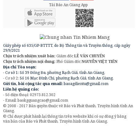
Tải Báo An Giang App
Giấy phép số 635/GP-BTTTT, do Bộ Thông tin và Truyền thông, cấp ngày
29/9/2021
Chịu trách nhiệm xuất bản:
Giám đốc
LÊ VĂN CHUYỂN
Chịu trách nhiệm nội dung:
Phó Giám đốc
NGUYỄN VIỆT TIẾN
Địa chỉ Tòa soạn:
- Cơ sở 1: Số 39 Đống Đa, phường Rạch Giá, tỉnh An Giang.
- Cơ sở 2:
Số 16 Mạc Đĩnh Chi, phường Rạch Giá, tỉnh An Giang.
Gửi tin, bài cộng tác qua email:
baoagdientu@gmail.com
Liên hệ quảng cáo:
- Số điện thoại: 02973.812.302
- Email:
baokgquangcao@gmail.com
© 2008 - 2017 Bản quyền thuộc về Báo và Phát thanh, Truyền hình tỉnh An
Giang.
© Chỉ được phát hành lại thông tin trên website khi có sự đồng ý bằng
văn bản của Báo và Phát thanh, Truyền hình tỉnh An Giang.