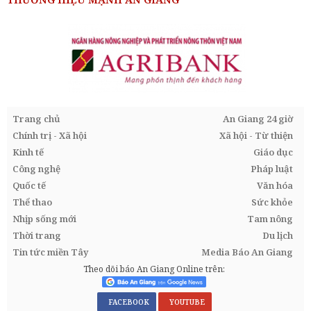
Trang chủ
An Giang 24 giờ
Chính trị - Xã hội
Xã hội - Từ thiện
Kinh tế
Giáo dục
Công nghệ
Pháp luật
Quốc tế
Văn hóa
Thể thao
Sức khỏe
Nhịp sống mới
Tam nông
Thời trang
Du lịch
Tin tức miền Tây
Media Báo An Giang
Theo dõi báo An Giang Online trên:
FACEBOOK
YOUTUBE