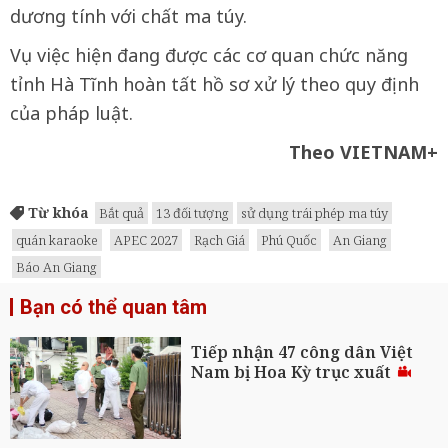
dương tính với chất ma túy.
Vụ việc hiện đang được các cơ quan chức năng
tỉnh Hà Tĩnh hoàn tất hồ sơ xử lý theo quy định
của pháp luật.
Theo VIETNAM+
Từ khóa
Bắt quả
13 đối tượng
sử dụng trái phép ma túy
quán karaoke
APEC 2027
Rạch Giá
Phú Quốc
An Giang
Báo An Giang
Bạn có thể quan tâm
Tiếp nhận 47 công dân Việt
Nam bị Hoa Kỳ trục xuất