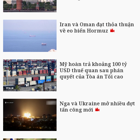
Iran và Oman đạt thỏa thuận
về eo biển Hormuz
Mỹ hoàn trả khoảng 100 tỷ
USD thuế quan sau phán
quyết của Tòa án Tối cao
Nga và Ukraine mở nhiều đợt
tấn công mới