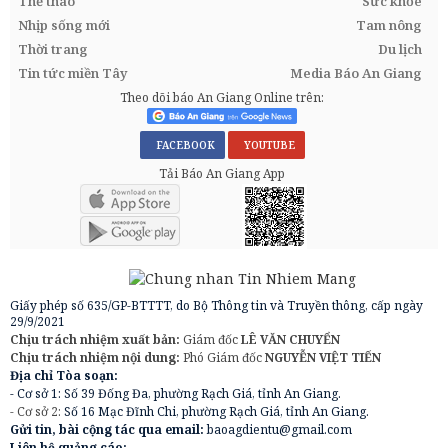
Thể thao
Sức khỏe
Nhịp sống mới
Tam nông
Thời trang
Du lịch
Tin tức miền Tây
Media Báo An Giang
Theo dõi báo An Giang Online trên:
FACEBOOK
YOUTUBE
Tải Báo An Giang App
Giấy phép số 635/GP-BTTTT, do Bộ Thông tin và Truyền thông, cấp ngày
29/9/2021
Chịu trách nhiệm xuất bản:
Giám đốc
LÊ VĂN CHUYỂN
Chịu trách nhiệm nội dung:
Phó Giám đốc
NGUYỄN VIỆT TIẾN
Địa chỉ Tòa soạn:
- Cơ sở 1: Số 39 Đống Đa, phường Rạch Giá, tỉnh An Giang.
- Cơ sở 2:
Số 16 Mạc Đĩnh Chi, phường Rạch Giá, tỉnh An Giang.
Gửi tin, bài cộng tác qua email:
baoagdientu@gmail.com
Liên hệ quảng cáo: