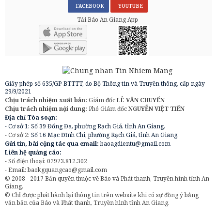
FACEBOOK
YOUTUBE
Tải Báo An Giang App
Giấy phép số 635/GP-BTTTT, do Bộ Thông tin và Truyền thông, cấp ngày
29/9/2021
Chịu trách nhiệm xuất bản:
Giám đốc
LÊ VĂN CHUYỂN
Chịu trách nhiệm nội dung:
Phó Giám đốc
NGUYỄN VIỆT TIẾN
Địa chỉ Tòa soạn:
- Cơ sở 1: Số 39 Đống Đa, phường Rạch Giá, tỉnh An Giang.
- Cơ sở 2:
Số 16 Mạc Đĩnh Chi, phường Rạch Giá, tỉnh An Giang.
Gửi tin, bài cộng tác qua email:
baoagdientu@gmail.com
Liên hệ quảng cáo:
- Số điện thoại: 02973.812.302
- Email:
baokgquangcao@gmail.com
© 2008 - 2017 Bản quyền thuộc về Báo và Phát thanh, Truyền hình tỉnh An
Giang.
© Chỉ được phát hành lại thông tin trên website khi có sự đồng ý bằng
văn bản của Báo và Phát thanh, Truyền hình tỉnh An Giang.