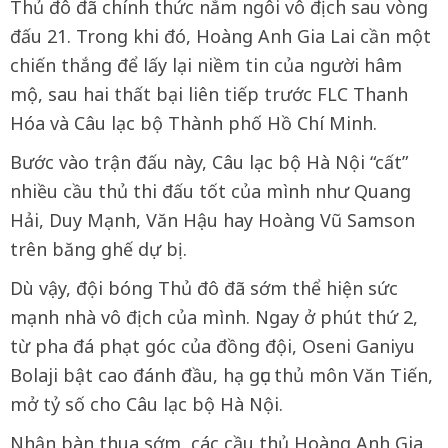
Thủ đô đã chính thức nắm ngôi vô địch sau vòng
đấu 21. Trong khi đó, Hoàng Anh Gia Lai cần một
chiến thắng để lấy lại niềm tin của người hâm
mộ, sau hai thất bại liên tiếp trước FLC Thanh
Hóa và Câu lạc bộ Thành phố Hồ Chí Minh.
Bước vào trận đấu này, Câu lạc bộ Hà Nội “cất”
nhiều cầu thủ thi đấu tốt của mình như Quang
Hải, Duy Mạnh, Văn Hậu hay Hoàng Vũ Samson
trên băng ghế dự bị.
Dù vậy, đội bóng Thủ đô đã sớm thể hiện sức
mạnh nhà vô địch của mình. Ngay ở phút thứ 2,
từ pha đá phạt góc của đồng đội, Oseni Ganiyu
Bolaji bật cao đánh đầu, hạ gục thủ môn Văn Tiến,
mở tỷ số cho Câu lạc bộ Hà Nội.
Nhận bàn thua sớm, các cầu thủ Hoàng Anh Gia