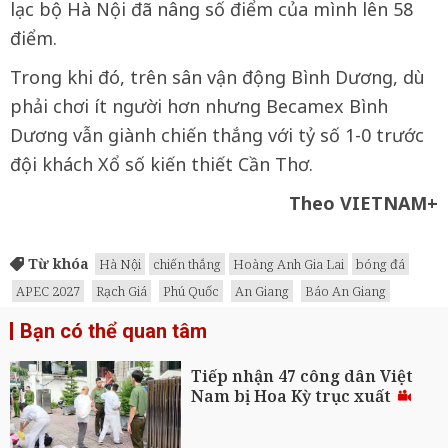
lạc bộ Hà Nội đã nâng số điểm của mình lên 58
điểm.
Trong khi đó, trên sân vận động Bình Dương, dù
phải chơi ít người hơn nhưng Becamex Bình
Dương vẫn giành chiến thắng với tỷ số 1-0 trước
đội khách Xổ số kiến thiết Cần Thơ.
Theo VIETNAM+
Từ khóa
Hà Nội
chiến thắng
Hoàng Anh Gia Lai
bóng đá
APEC 2027
Rạch Giá
Phú Quốc
An Giang
Báo An Giang
Bạn có thể quan tâm
Tiếp nhận 47 công dân Việt
Nam bị Hoa Kỳ trục xuất