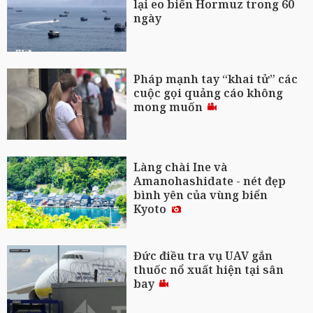
lại eo biển Hormuz trong 60
ngày
Pháp mạnh tay “khai tử” các
cuộc gọi quảng cáo không
mong muốn
Làng chài Ine và
Amanohashidate - nét đẹp
bình yên của vùng biển
Kyoto
Đức điều tra vụ UAV gắn
thuốc nổ xuất hiện tại sân
bay