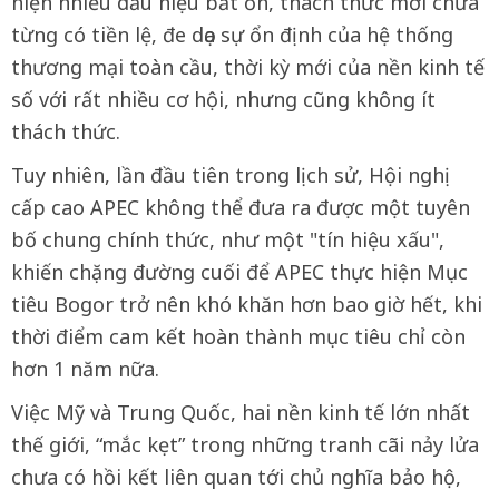
hiện nhiều dấu hiệu bất ổn, thách thức mới chưa
từng có tiền lệ, đe dọa sự ổn định của hệ thống
thương mại toàn cầu, thời kỳ mới của nền kinh tế
số với rất nhiều cơ hội, nhưng cũng không ít
thách thức.
Tuy nhiên, lần đầu tiên trong lịch sử, Hội nghị
cấp cao APEC không thể đưa ra được một tuyên
bố chung chính thức, như một "tín hiệu xấu",
khiến chặng đường cuối để APEC thực hiện Mục
tiêu Bogor trở nên khó khăn hơn bao giờ hết, khi
thời điểm cam kết hoàn thành mục tiêu chỉ còn
hơn 1 năm nữa.
Việc Mỹ và Trung Quốc, hai nền kinh tế lớn nhất
thế giới, “mắc kẹt” trong những tranh cãi nảy lửa
chưa có hồi kết liên quan tới chủ nghĩa bảo hộ,