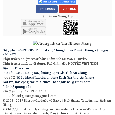
FACEBOOK
YOUTUBE
Tải Báo An Giang App
Giấy phép số 635/GP-BTTTT, do Bộ Thông tin và Truyền thông, cấp ngày
29/9/2021
Chịu trách nhiệm xuất bản:
Giám đốc
LÊ VĂN CHUYỂN
Chịu trách nhiệm nội dung:
Phó Giám đốc
NGUYỄN VIỆT TIẾN
Địa chỉ Tòa soạn:
- Cơ sở 1: Số 39 Đống Đa, phường Rạch Giá, tỉnh An Giang.
- Cơ sở 2:
Số 16 Mạc Đĩnh Chi, phường Rạch Giá, tỉnh An Giang.
Gửi tin, bài cộng tác qua email:
baoagdientu@gmail.com
Liên hệ quảng cáo:
- Số điện thoại: 02973.812.302
- Email:
baokgquangcao@gmail.com
© 2008 - 2017 Bản quyền thuộc về Báo và Phát thanh, Truyền hình tỉnh An
Giang.
© Chỉ được phát hành lại thông tin trên website khi có sự đồng ý bằng
văn bản của Báo và Phát thanh, Truyền hình tỉnh An Giang.