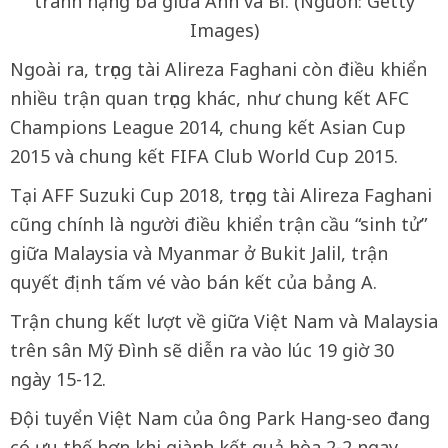
tranh hạng ba giữa Anh và Bỉ. (Nguồn: Getty
Images)
Ngoài ra, trọng tài Alireza Faghani còn điều khiển
nhiều trận quan trọng khác, như chung kết AFC
Champions League 2014, chung kết Asian Cup
2015 và chung kết FIFA Club World Cup 2015.
Tại AFF Suzuki Cup 2018, trọng tài Alireza Faghani
cũng chính là người điều khiển trận cầu “sinh tử”
giữa Malaysia và Myanmar ở Bukit Jalil, trận
quyết định tấm vé vào bán kết của bảng A.
Trận chung kết lượt về giữa Việt Nam và Malaysia
trên sân Mỹ Đình sẽ diễn ra vào lúc 19 giờ 30
ngày 15-12.
Đội tuyển Việt Nam của ông Park Hang-seo đang
có ưu thế hơn khi giành kết quả hòa 2-2 ngay