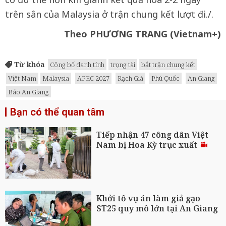
trên sân của Malaysia ở trận chung kết lượt đi./.
Theo PHƯƠNG TRANG (Vietnam+)
Từ khóa
Công bố danh tính
trọng tài
bắt trận chung kết
Việt Nam
Malaysia
APEC 2027
Rạch Giá
Phú Quốc
An Giang
Báo An Giang
Bạn có thể quan tâm
Tiếp nhận 47 công dân Việt
Nam bị Hoa Kỳ trục xuất
Khởi tố vụ án làm giả gạo
ST25 quy mô lớn tại An Giang