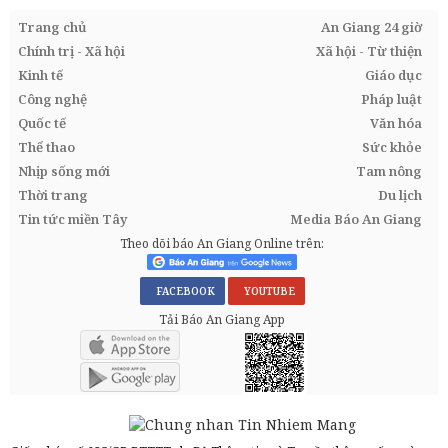
Trang chủ
An Giang 24 giờ
Chính trị - Xã hội
Xã hội - Từ thiện
Kinh tế
Giáo dục
Công nghệ
Pháp luật
Quốc tế
Văn hóa
Thể thao
Sức khỏe
Nhịp sống mới
Tam nông
Thời trang
Du lịch
Tin tức miền Tây
Media Báo An Giang
Theo dõi báo An Giang Online trên:
FACEBOOK
YOUTUBE
Tải Báo An Giang App