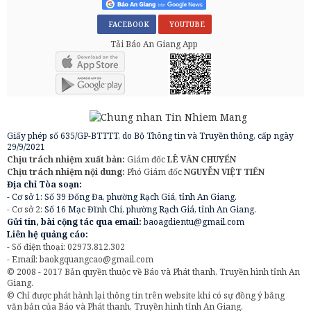
FACEBOOK
YOUTUBE
Tải Báo An Giang App
Giấy phép số 635/GP-BTTTT, do Bộ Thông tin và Truyền thông, cấp ngày
29/9/2021
Chịu trách nhiệm xuất bản:
Giám đốc
LÊ VĂN CHUYỂN
Chịu trách nhiệm nội dung:
Phó Giám đốc
NGUYỄN VIỆT TIẾN
Địa chỉ Tòa soạn:
- Cơ sở 1: Số 39 Đống Đa, phường Rạch Giá, tỉnh An Giang.
- Cơ sở 2:
Số 16 Mạc Đĩnh Chi, phường Rạch Giá, tỉnh An Giang.
Gửi tin, bài cộng tác qua email:
baoagdientu@gmail.com
Liên hệ quảng cáo:
- Số điện thoại: 02973.812.302
- Email:
baokgquangcao@gmail.com
© 2008 - 2017 Bản quyền thuộc về Báo và Phát thanh, Truyền hình tỉnh An
Giang.
© Chỉ được phát hành lại thông tin trên website khi có sự đồng ý bằng
văn bản của Báo và Phát thanh, Truyền hình tỉnh An Giang.