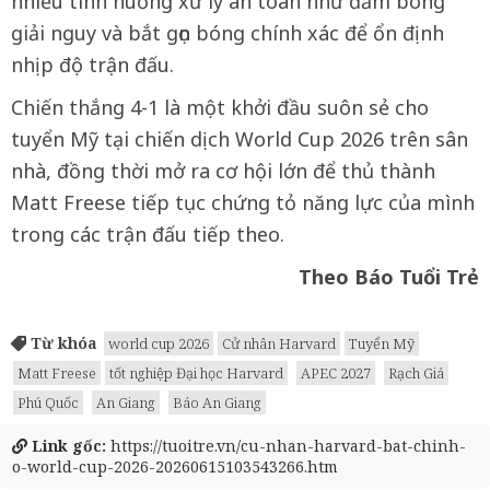
nhiều tình huống xử lý an toàn như đấm bóng
giải nguy và bắt gọn bóng chính xác để ổn định
nhịp độ trận đấu.
Chiến thắng 4-1 là một khởi đầu suôn sẻ cho
tuyển Mỹ tại chiến dịch World Cup 2026 trên sân
nhà, đồng thời mở ra cơ hội lớn để thủ thành
Matt Freese tiếp tục chứng tỏ năng lực của mình
trong các trận đấu tiếp theo.
Theo Báo Tuổi Trẻ
Từ khóa
world cup 2026
Cử nhân Harvard
Tuyển Mỹ
Matt Freese
tốt nghiệp Đại học Harvard
APEC 2027
Rạch Giá
Phú Quốc
An Giang
Báo An Giang
Link gốc:
https://tuoitre.vn/cu-nhan-harvard-bat-chinh-
o-world-cup-2026-20260615103543266.htm