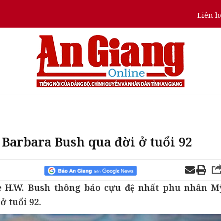
Liên h
Barbara Bush qua đời ở tuổi 92
 H.W. Bush thông báo cựu đệ nhất phu nhân My
̉ tuổi 92.