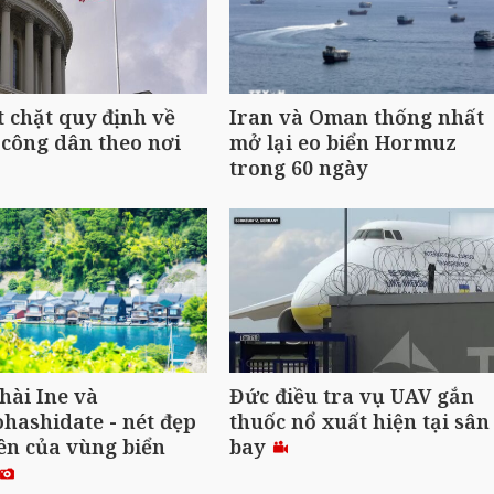
t chặt quy định về
Iran và Oman thống nhất
công dân theo nơi
mở lại eo biển Hormuz
trong 60 ngày
hài Ine và
Đức điều tra vụ UAV gắn
ashidate - nét đẹp
thuốc nổ xuất hiện tại sân
ên của vùng biển
bay