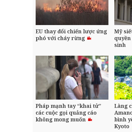
EU thay đổi chiến lược ứng
Mỹ siế
phó với cháy rừng
quyền 
sinh
Pháp mạnh tay “khai tử”
Làng c
các cuộc gọi quảng cáo
Amanoh
không mong muốn
bình y
Kyoto