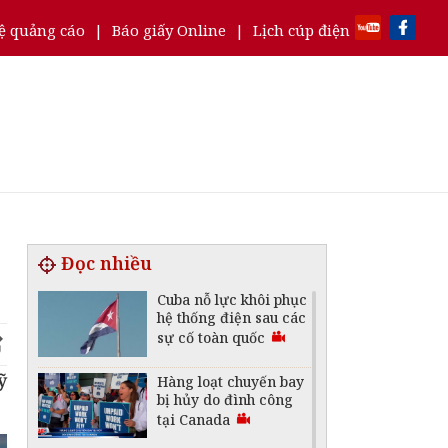
ệ quảng cáo
|
Báo giấy Online
|
Lịch cúp điện
Đọc nhiều
Cuba nỗ lực khôi phục
hệ thống điện sau các
sự cố toàn quốc
̃
Hàng loạt chuyến bay
bị hủy do đình công
tại Canada