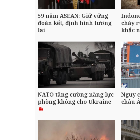
59 năm ASEAN: Giữ vững
Indone
đoàn kết, định hình tương
cháy 
lai
khắc 
NATO tăng cường năng lực
Nguy c
phòng không cho Ukraine
châu 