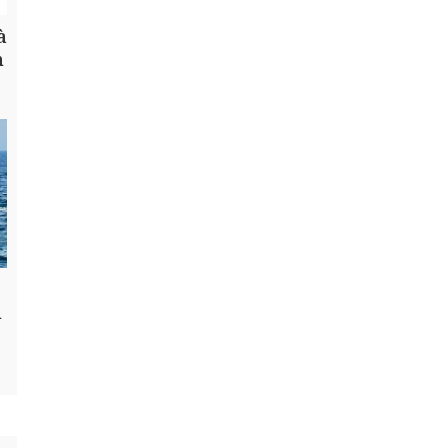
à
h
n