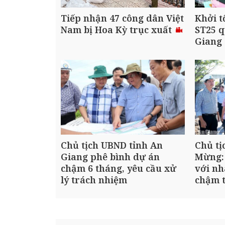
Tiếp nhận 47 công dân Việt
Khởi t
Nam bị Hoa Kỳ trục xuất
ST25 q
Giang
Chủ tịch UBND tỉnh An
Chủ tị
Giang phê bình dự án
Mừng:
chậm 6 tháng, yêu cầu xử
với nh
lý trách nhiệm
chậm t