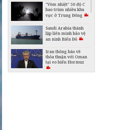
"Vòm nhiệt" 50 độ C
bao trùm nhiều khu
vực ở Trung Đông
Saudi Arabia thành
lập liên minh bảo vệ
an ninh Biển Đỏ
Iran thông báo về
thỏa thuận với Oman
tại eo biển Hormuz
Chủng virus cúm gia
cầm H5 lây lan rộng
tại Australia