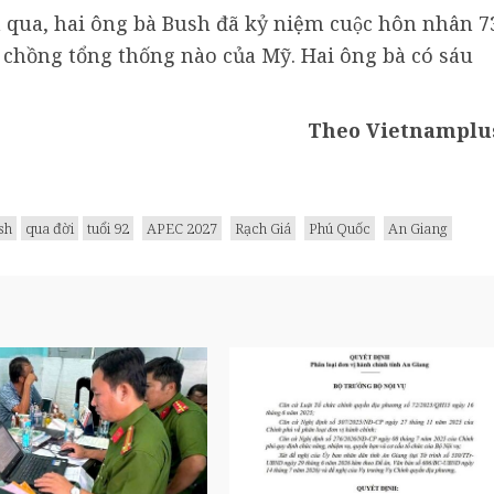
ừa qua, hai ông bà Bush đã kỷ niệm cuộc hôn nhân 7
̣ chồng tổng thống nào của Mỹ. Hai ông bà có sáu
Theo Vietnamplu
sh
qua đời
tuổi 92
APEC 2027
Rạch Giá
Phú Quốc
An Giang