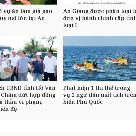
ố vụ án làm giả gạo
An Giang được phân loại l
uy mô lớn tại An
đơn vị hành chính cấp tỉn
loại I
ch UBND tỉnh Hồ Văn
Phát hiện 1 thi thể trong
 Chấm dứt hợp đồng
vụ 2 ngư dân mất tích trê
à thầu vi phạm,
biển Phú Quốc
iến độ