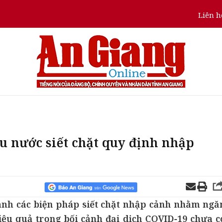
Liên h
u nước siết chặt quy định nhập
hành các biện pháp siết chặt nhập cảnh nhằm ngă
ệu quả trong bối cảnh đại dịch COVID-19 chưa c