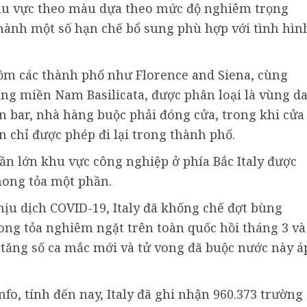
hu vực theo màu dựa theo mức độ nghiêm trọng
 hành một số hạn chế bổ sung phù hợp với tình hìn
ồm các thành phố như Florence and Siena, cùng
ng miền Nam Basilicata, được phân loại là vùng d
n bar, nhà hàng buộc phải đóng cửa, trong khi cửa
 chỉ được phép đi lại trong thành phố.
ần lớn khu vực công nghiệp ở phía Bắc Italy được
hong tỏa một phần.
hịu dịch COVID-19, Italy đã khống chế đợt bùng
hong tỏa nghiêm ngặt trên toàn quốc hồi tháng 3 và
 tăng số ca mắc mới và tử vong đã buộc nước này á
o, tính đến nay, Italy đã ghi nhận 960.373 trường