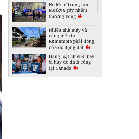
Nổ lớn ở trung tâm
Moskva gây nhiều
thương vong
Nhiều nhà máy và
cảng biển tại
Kumamoto phải đóng
cửa do động đất
Hàng loạt chuyến bay
bị hủy do đình công
tại Canada
Australia lập kỷ lục
Guinness với thỏi
vàng lớn nhất thế
giới