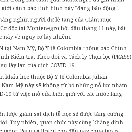
ế giới cảnh báo tình hình này "đáng báo động".
i hàng nghìn người dự lễ tang của Giám mục
 Cơ đốc tại Montenegro hồi đầu tháng 11 này, bất
c này về nguy cơ lây nhiễm.
N tại Nam Mỹ, Bộ Y tế Colombia thông báo Chính
ình Kiểm tra, Theo dõi và Cách ly Chọn lọc (PRASS)
sự lây lan của dịch COVID-19.
n khẩu học thuộc Bộ Y tế Colombia Julián
 Nam Mỹ này sẽ không từ bỏ những nỗ lực nhằm
D-19 từ việc mở cửa biên giới với các nước láng
ến lược giám sát dịch tễ học sẽ được tăng cường
 giới. Tuy nhiên, quan chức này cũng khẳng định
cuador, Peru và Brazil cho đến nay chưa tạo ra