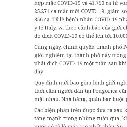
hợp mắc COVID-19 và 41.750 ca tử vo
25.271 ca mắc mới COVID-19, giảm so 
356 ca. Tỷ lệ bệnh nhân COVID-19 nh
y tế Italy, và theo cảnh báo của giới 
do dịch COVID-19 có thể lên tới 10.00
Cùng ngày, chính quyền thành phố P
giới nghiêm tại thành phố này trong 
phát dịch COVID-19 một tuần sau khi
đây.
Quy định mới bao gồm lệnh giới ngh
thời cấm người dân tại Podgorica cũ
mặt nhau. Nhà hàng, quán bar buộc 
Các biện pháp trên được đưa ra sau
tăng mạnh trong những tuần qua, kh
nước có tỷ lệ mắc cao nhất châu Âu.