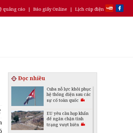
ệ quảng cáo
|
Báo giấy Online
|
Lịch cúp điện
Đọc nhiều
Cuba nỗ lực khôi phục
hệ thống điện sau các
sự cố toàn quốc
EU yêu cầu họp khẩn
để ngăn chặn tình
n
trạng vượt biên
ó