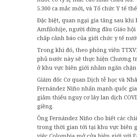
5.300 ca mắc mới, và Tổ chức Y tế th
Đặc biệt, quan ngại gia tăng sau kh
Amfilohije, người đứng đầu Giáo hội
chấp cảnh báo của giới chức y tế nướ
Trong khi đó, theo phóng viên TTXV
phủ nước này sẽ thực hiện Chương tr
ở khu vực biên giới nhằm ngăn chặn 
Giám đốc Cơ quan Dịch tễ học và Nhâ
Fernández Niño nhấn mạnh quốc gia
giảm thiểu nguy cơ lây lan dịch COVI
giềng.
Ông Fernández Niño cho biết các chi
trong thời gian tới tại khu vực biên
việc Colombia mở cửa biên giới với E