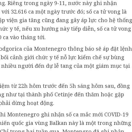
ng. Riêng trong ngày 9-11, nước này ghi nhận
với 32.616 ca một ngày trước đó; số ca tử vong là
ập viện gia tăng cũng đang gây áp lực cho hệ thốn
chức y tế, nếu xu hướng này tiếp diễn, số ca tử vong
0 ca vào tháng tới.
odgorica của Montenegro thông báo sẽ áp đặt lệnh
bối cảnh giới chức y tế nỗ lực kiểm chế sự bùng
 nhiều người đến dự lễ tang của một giám mục tại
iệm từ 22h hôm trước đến 5h sáng hôm sau, đồng
ng như tại thành phố Cetinje đến thăm hoặc gặp
phải dừng hoạt động.
 khi Montenegro ghi nhận số ca mắc mới COVID-19
iến quốc gia vùng Balkan này là một trong những
 Chỉ trong hai tuần qua, Montengro đã ghi nhận