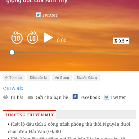
giọng đọc của Anh Thy.
Twitter
0:00
Từ khóa
Điều còn lại
An Giang
Báo An Giang
CHIA SẺ:
In bài
Gửi cho bạn bè
Facebook
Twitter
TIN CÙNG CHUYÊN MỤC
Phát lộ dấu tích 2 công trình phòng thủ thời Nguyễn dưới
chân đèo Hải Vân (04/08)
Việt Nam lần đầu đăng cai Hoa hậu Di sản toàn cầu, tổ