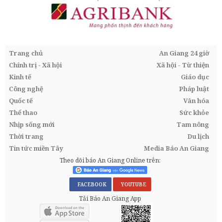
Trang chủ
An Giang 24 giờ
Chính trị - Xã hội
Xã hội - Từ thiện
Kinh tế
Giáo dục
Công nghệ
Pháp luật
Quốc tế
Văn hóa
Thể thao
Sức khỏe
Nhịp sống mới
Tam nông
Thời trang
Du lịch
Tin tức miền Tây
Media Báo An Giang
Theo dõi báo An Giang Online trên:
FACEBOOK
YOUTUBE
Tải Báo An Giang App