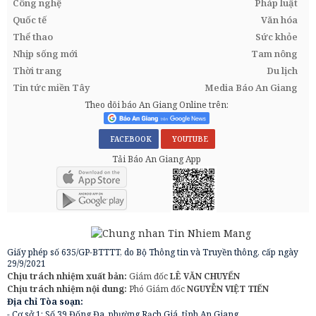
Công nghệ
Pháp luật
Quốc tế
Văn hóa
Thể thao
Sức khỏe
Nhịp sống mới
Tam nông
Thời trang
Du lịch
Tin tức miền Tây
Media Báo An Giang
Theo dõi báo An Giang Online trên:
FACEBOOK
YOUTUBE
Tải Báo An Giang App
Giấy phép số 635/GP-BTTTT, do Bộ Thông tin và Truyền thông, cấp ngày
29/9/2021
Chịu trách nhiệm xuất bản:
Giám đốc
LÊ VĂN CHUYỂN
Chịu trách nhiệm nội dung:
Phó Giám đốc
NGUYỄN VIỆT TIẾN
Địa chỉ Tòa soạn:
- Cơ sở 1: Số 39 Đống Đa, phường Rạch Giá, tỉnh An Giang.