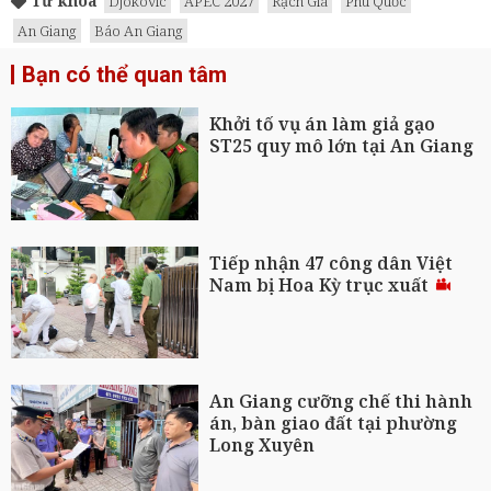
Từ khóa
Djokovic
APEC 2027
Rạch Giá
Phú Quốc
An Giang
Báo An Giang
Bạn có thể quan tâm
Khởi tố vụ án làm giả gạo
ST25 quy mô lớn tại An Giang
Tiếp nhận 47 công dân Việt
Nam bị Hoa Kỳ trục xuất
An Giang cưỡng chế thi hành
án, bàn giao đất tại phường
Long Xuyên