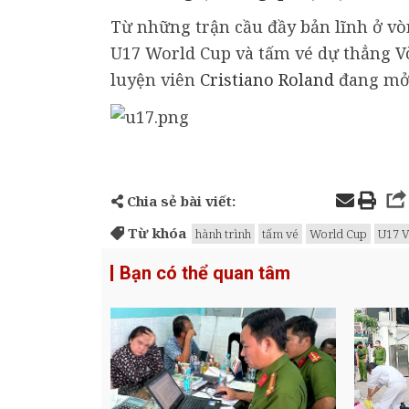
Từ những trận cầu đầy bản lĩnh ở vòn
U17 World Cup và tấm vé dự thẳng V
luyện viên
Cristiano Roland
đang mở 
Chia sẻ bài viết:
Từ khóa
hành trình
tấm vé
World Cup
U17 
Bạn có thể quan tâm