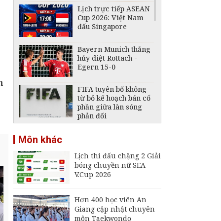
Lịch trực tiếp ASEAN
Cup 2026: Việt Nam
đấu Singapore
Bayern Munich thắng
hủy diệt Rottach -
Egern 15-0
n
FIFA tuyên bố không
từ bỏ kế hoạch bán cổ
phần giữa làn sóng
phản đối
ASEAN Cup 2026: Hòa
Môn khác
0-0 trước Singapore,
tuyển Việt Nam bỏ lỡ
Lịch thi đấu chặng 2 Giải
cơ hội chiếm ngôi đầu
bóng chuyền nữ SEA
Lịch trực tiếp ASEAN
V.Cup 2026
Cup 2026 ngày 3/8:
Indonesia đấu Việt
Nam
Hơn 400 học viên An
Giang cập nhật chuyên
Lịch trực tiếp ASEAN
môn Taekwondo
Cup 2026 ngày 4/8: