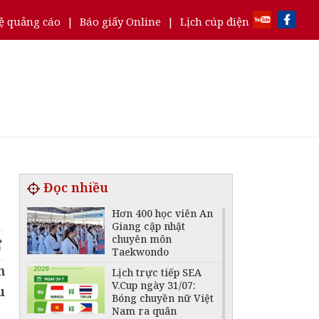
ệ quảng cáo
|
Báo giấy Online
|
Lịch cúp điện
Đọc nhiều
Hơn 400 học viên An
Giang cập nhật
chuyên môn
Taekwondo
m
Lịch trực tiếp SEA
V.Cup ngày 31/07:
u
Bóng chuyền nữ Việt
Nam ra quân