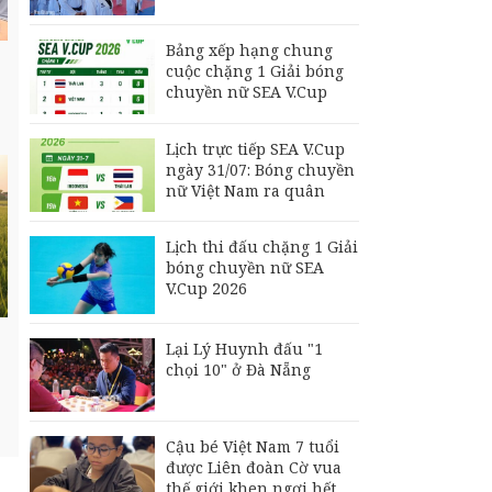
Philippines đấu Thái
Lan
Bảng xếp hạng chung
Đội tuyển Futsal Việt
cuộc chặng 1 Giải bóng
Nam gây bất ngờ
chuyền nữ SEA V.Cup
trước đội xếp hạng 7
thế giới
Lịch trực tiếp SEA V.Cup
Bảng xếp hạng chung
ngày 31/07: Bóng chuyền
cuộc chặng 1 Giải
nữ Việt Nam ra quân
bóng chuyền nữ SEA
V.Cup
Lịch thi đấu chặng 1 Giải
bóng chuyền nữ SEA
V.Cup 2026
Lại Lý Huynh đấu "1
chọi 10" ở Đà Nẵng
Cậu bé Việt Nam 7 tuổi
được Liên đoàn Cờ vua
thế giới khen ngợi hết