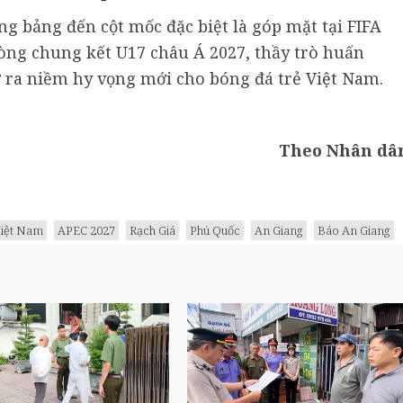
g bảng đến cột mốc đặc biệt là góp mặt tại FIFA
òng chung kết U17 châu Á 2027, thầy trò huấn
ra niềm hy vọng mới cho bóng đá trẻ Việt Nam.
Theo Nhân dâ
Việt Nam
APEC 2027
Rạch Giá
Phú Quốc
An Giang
Báo An Giang