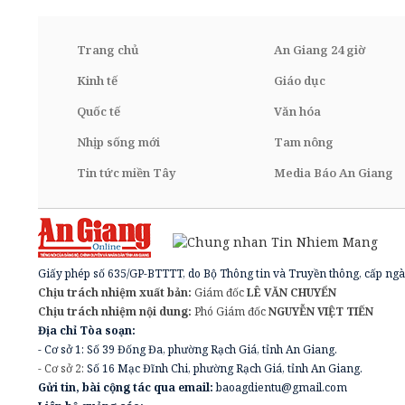
Trang chủ
An Giang 24 giờ
Kinh tế
Giáo dục
Quốc tế
Văn hóa
Nhịp sống mới
Tam nông
Tin tức miền Tây
Media Báo An Giang
Giấy phép số 635/GP-BTTTT, do Bộ Thông tin và Truyền thông, cấp ngà
Chịu trách nhiệm xuất bản:
Giám đốc
LÊ VĂN CHUYỂN
Chịu trách nhiệm nội dung:
Phó Giám đốc
NGUYỄN VIỆT TIẾN
Địa chỉ Tòa soạn:
- Cơ sở 1: Số 39 Đống Đa, phường Rạch Giá, tỉnh An Giang.
- Cơ sở 2:
Số 16 Mạc Đĩnh Chi, phường Rạch Giá, tỉnh An Giang.
Gửi tin, bài cộng tác qua email:
baoagdientu@gmail.com