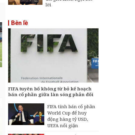
lời
Bên lề
FIFA tuyên bố không từ bỏ kế hoạch
bán cổ phần giữa làn sóng phản đối
FIFA tính bán cổ phần
World Cup để huy
động hàng tỷ USD,
UEFA nổi giận