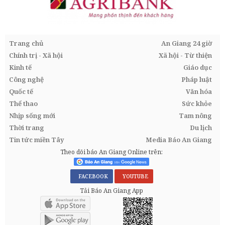
Trang chủ
An Giang 24 giờ
Chính trị - Xã hội
Xã hội - Từ thiện
Kinh tế
Giáo dục
Công nghệ
Pháp luật
Quốc tế
Văn hóa
Thể thao
Sức khỏe
Nhịp sống mới
Tam nông
Thời trang
Du lịch
Tin tức miền Tây
Media Báo An Giang
Theo dõi báo An Giang Online trên:
FACEBOOK
YOUTUBE
Tải Báo An Giang App