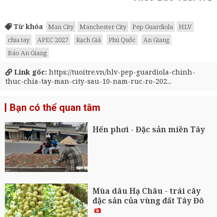
Từ khóa
Man City
Manchester City
Pep Guardiola
HLV
chia tay
APEC 2027
Rạch Giá
Phú Quốc
An Giang
Báo An Giang
Link gốc:
https://tuoitre.vn/hlv-pep-guardiola-chinh-
thuc-chia-tay-man-city-sau-10-nam-ruc-ro-202...
Bạn có thể quan tâm
Hến phơi - Đặc sản miền Tây
Mùa dâu Hạ Châu - trái cây
đặc sản của vùng đất Tây Đô