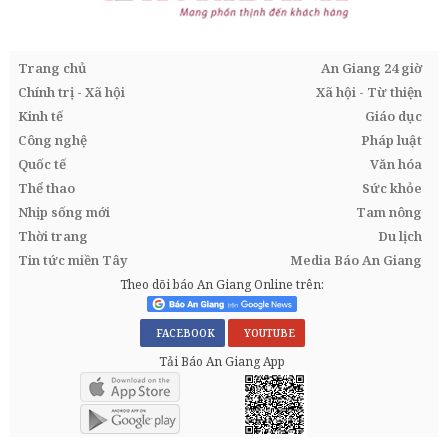
Trang chủ
An Giang 24 giờ
Chính trị - Xã hội
Xã hội - Từ thiện
Kinh tế
Giáo dục
Công nghệ
Pháp luật
Quốc tế
Văn hóa
Thể thao
Sức khỏe
Nhịp sống mới
Tam nông
Thời trang
Du lịch
Tin tức miền Tây
Media Báo An Giang
Theo dõi báo An Giang Online trên:
FACEBOOK
YOUTUBE
Tải Báo An Giang App