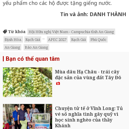
yếu phẩm cho các hộ được tặng giếng nước.
Tin và ảnh: DANH THÀNH
Từ khóa
Hội Hữu nghị Việt Nam - Campuchia tỉnh An Giang
Định Hòa.
Rạch Giá
APEC 2027
Rạch Giá
Phú Quốc
An Giang
Báo An Giang
Bạn có thể quan tâm
Mùa dâu Hạ Châu - trái cây
đặc sản của vùng đất Tây Đô
Chuyện tử tế ở Vĩnh Long: Tủ
vé số nghĩa tình gây quỹ vì
học sinh nghèo của thầy
Khánh