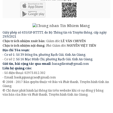
Giấy phép số 635/GP-BTTTT, do Bộ Thông tin và Truyền thông, cấp ngày
29/9/2021
Chịu trách nhiệm xuất bản:
Giám đốc
LÊ VĂN CHUYỂN
Chịu trách nhiệm nội dung:
Phó Giám đốc
NGUYỄN VIỆT TIẾN
Địa chỉ Tòa soạn:
- Cơ sở 1: Số 39 Đống Đa, phường Rạch Giá, tỉnh An Giang.
- Cơ sở 2:
Số 16 Mạc Đĩnh Chi, phường Rạch Giá, tỉnh An Giang.
Gửi tin, bài cộng tác qua email:
baoagdientu@gmail.com
Liên hệ quảng cáo:
- Số điện thoại: 02973.812.302
- Email:
baokgquangcao@gmail.com
© 2008 - 2017 Bản quyền thuộc về Báo và Phát thanh, Truyền hình tỉnh An
Giang.
© Chỉ được phát hành lại thông tin trên website khi có sự đồng ý bằng
văn bản của Báo và Phát thanh, Truyền hình tỉnh An Giang.