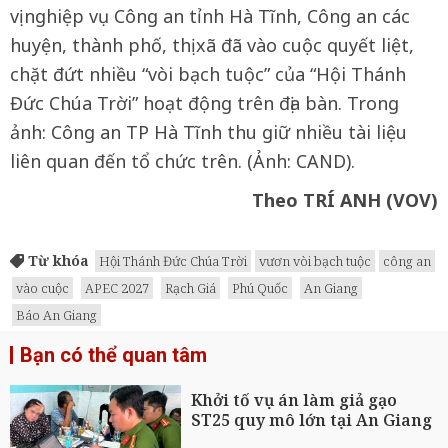
vị nghiệp vụ Công an tỉnh Hà Tĩnh, Công an các
huyện, thành phố, thị xã đã vào cuộc quyết liệt,
chặt đứt nhiều “vòi bạch tuộc” của “Hội Thánh
Đức Chúa Trời” hoạt động trên địa bàn. Trong
ảnh: Công an TP Hà Tĩnh thu giữ nhiều tài liệu
liên quan đến tổ chức trên. (Ảnh: CAND).
Theo TRÍ ANH (VOV)
Từ khóa
Hội Thánh Đức Chúa Trời
vươn vòi bạch tuộc
công an
vào cuộc
APEC 2027
Rạch Giá
Phú Quốc
An Giang
Báo An Giang
Bạn có thể quan tâm
Khởi tố vụ án làm giả gạo
ST25 quy mô lớn tại An Giang