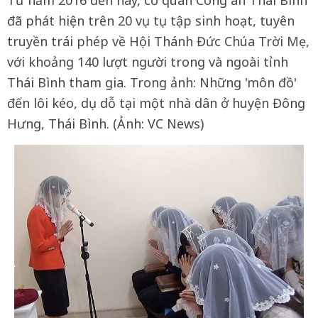
Từ năm 2016 đến nay, cơ quan Công an Thái Bình
đã phát hiện trên 20 vụ tụ tập sinh hoạt, tuyên
truyền trái phép về Hội Thánh Đức Chúa Trời Mẹ,
với khoảng 140 lượt người trong và ngoài tỉnh
Thái Bình tham gia. Trong ảnh: Những 'môn đồ'
đến lôi kéo, dụ dỗ tại một nhà dân ở huyện Đông
Hưng, Thái Bình. (Ảnh: VC News)