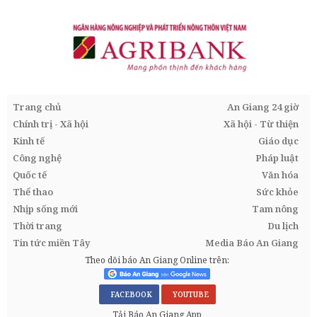
Trang chủ
An Giang 24 giờ
Chính trị - Xã hội
Xã hội - Từ thiện
Kinh tế
Giáo dục
Công nghệ
Pháp luật
Quốc tế
Văn hóa
Thể thao
Sức khỏe
Nhịp sống mới
Tam nông
Thời trang
Du lịch
Tin tức miền Tây
Media Báo An Giang
Theo dõi báo An Giang Online trên:
FACEBOOK
YOUTUBE
Tải Báo An Giang App