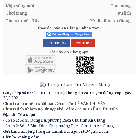
Nhịp sống mới
Tam nông
Thời trang
Du lịch
Tin tức miền Tây
Media Báo An Giang
Theo dõi báo An Giang Online trên:
FACEBOOK
YOUTUBE
Tải Báo An Giang App
Giấy phép số 635/GP-BTTTT, do Bộ Thông tin và Truyền thông, cấp ngày
29/9/2021
Chịu trách nhiệm xuất bản:
Giám đốc
LÊ VĂN CHUYỂN
Chịu trách nhiệm nội dung:
Phó Giám đốc
NGUYỄN VIỆT TIẾN
Địa chỉ Tòa soạn:
- Cơ sở 1: Số 39 Đống Đa, phường Rạch Giá, tỉnh An Giang.
- Cơ sở 2:
Số 16 Mạc Đĩnh Chi, phường Rạch Giá, tỉnh An Giang.
Gửi tin, bài cộng tác qua email:
baoagdientu@gmail.com
Liên hệ quảng cáo: