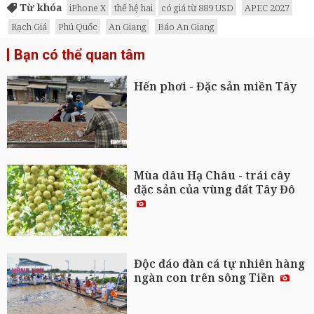
Từ khóa
iPhone X
thế hệ hai
có giá từ 889 USD
APEC 2027
Rạch Giá
Phú Quốc
An Giang
Báo An Giang
Bạn có thể quan tâm
Hến phơi - Đặc sản miền Tây
Mùa dâu Hạ Châu - trái cây
đặc sản của vùng đất Tây Đô
Độc đáo đàn cá tự nhiên hàng
ngàn con trên sông Tiền