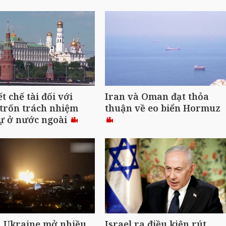
t chế tài đối với
Iran và Oman đạt thỏa
trốn trách nhiệm
thuận về eo biển Hormuz
ự ở nước ngoài
à Ukraine mở nhiều
Israel ra điều kiện rút