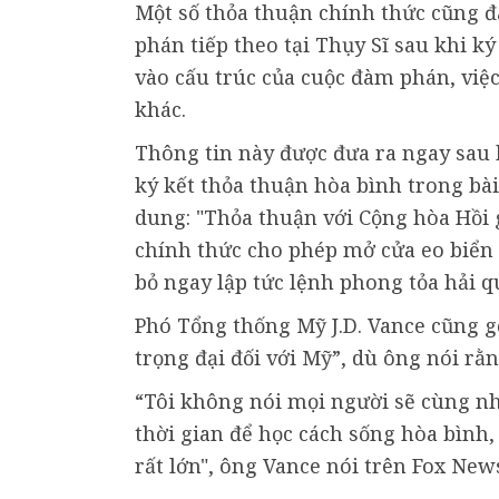
Một số thỏa thuận chính thức cũng đ
phán tiếp theo tại Thụy Sĩ sau khi k
vào cấu trúc của cuộc đàm phán, việ
khác.
Thông tin này được đưa ra ngay sau
ký kết thỏa thuận hòa bình trong bài 
dung: "Thỏa thuận với Cộng hòa Hồi g
chính thức cho phép mở cửa eo biển
bỏ ngay lập tức lệnh phong tỏa hải q
Phó Tổng thống Mỹ J.D. Vance cũng g
trọng đại đối với Mỹ”, dù ông nói rằ
“Tôi không nói mọi người sẽ cùng n
thời gian để học cách sống hòa bình,
rất lớn", ông Vance nói trên Fox New