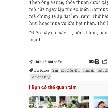
Theo ông Vance, thỏa thuận được xây 
mở cửa ngay lập tức eo biển Hormuz 
mà chúng ta áp đặt lên Iran". Thứ ha
hữu hoặc mua vũ khí hạt nhân. Thứ b
“Điều này chỉ xảy ra, nói rõ hơn, nế
mạnh.
Chia sẻ bài viết:
Từ khóa
Iran
nêu điều kiện
tham gia
cuộc đ
Báo An Giang
Bạn có thể quan tâm