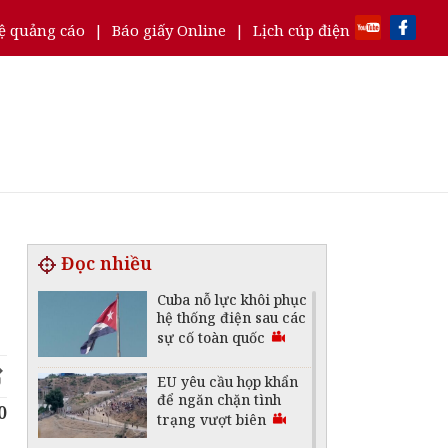
ệ quảng cáo
|
Báo giấy Online
|
Lịch cúp điện
Đọc nhiều
Cuba nỗ lực khôi phục
hệ thống điện sau các
sự cố toàn quốc
EU yêu cầu họp khẩn
để ngăn chặn tình
0
trạng vượt biên