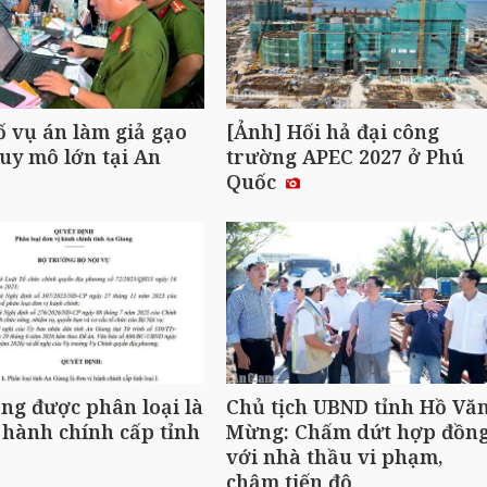
ố vụ án làm giả gạo
[Ảnh] Hối hả đại công
uy mô lớn tại An
trường APEC 2027 ở Phú
Quốc
ng được phân loại là
Chủ tịch UBND tỉnh Hồ Vă
 hành chính cấp tỉnh
Mừng: Chấm dứt hợp đồn
với nhà thầu vi phạm,
chậm tiến độ