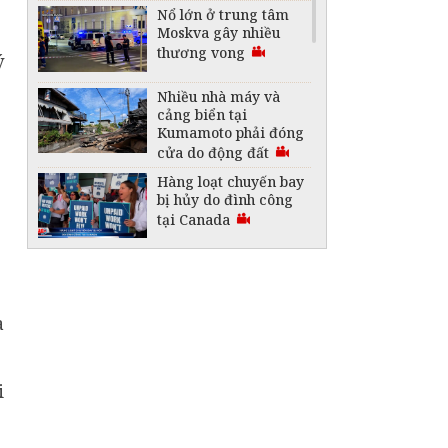
Nổ lớn ở trung tâm
Moskva gây nhiều
thương vong
ý
Nhiều nhà máy và
cảng biển tại
Kumamoto phải đóng
cửa do động đất
Hàng loạt chuyến bay
bị hủy do đình công
tại Canada
Australia lập kỷ lục
Guinness với thỏi
vàng lớn nhất thế
giới
a
i