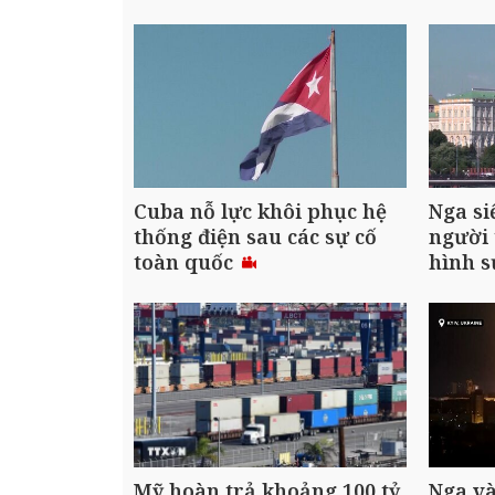
Cuba nỗ lực khôi phục hệ
Nga siế
thống điện sau các sự cố
người 
toàn quốc
hình s
Mỹ hoàn trả khoảng 100 tỷ
Nga v