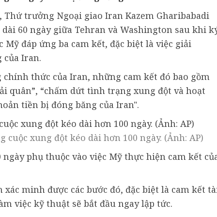
/6, Thứ trưởng Ngoại giao Iran Kazem Gharibabadi
 dài 60 ngày giữa Tehran và Washington sau khi k
 Mỹ đáp ứng ba cam kết, đặc biệt là việc giải
 của Iran.
g chính thức của Iran, những cam kết đó bao gồm
ải quân”, “chấm dứt tình trạng xung đột và hoạt
oản tiền bị đóng băng của Iran".
ng cuộc xung đột kéo dài hơn 100 ngày. (Ảnh: AP)
 ngày phụ thuộc vào việc Mỹ thực hiện cam kết củ
 xác minh được các bước đó, đặc biệt là cam kết tà
m việc kỹ thuật sẽ bắt đầu ngay lập tức.