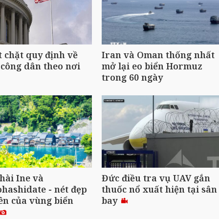
t chặt quy định về
Iran và Oman thống nhất
công dân theo nơi
mở lại eo biển Hormuz
trong 60 ngày
hài Ine và
Đức điều tra vụ UAV gắn
ashidate - nét đẹp
thuốc nổ xuất hiện tại sân
ên của vùng biển
bay