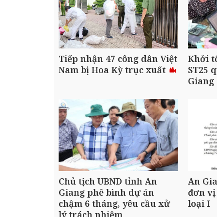
Tiếp nhận 47 công dân Việt
Khởi t
Nam bị Hoa Kỳ trục xuất
ST25 q
Giang
Chủ tịch UBND tỉnh An
An Gia
Giang phê bình dự án
đơn vị
chậm 6 tháng, yêu cầu xử
loại I
lý trách nhiệm