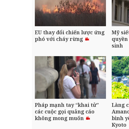
EU thay đổi chiến lược ứng
Mỹ siế
phó với cháy rừng
quyền 
sinh
Pháp mạnh tay “khai tử”
Làng c
các cuộc gọi quảng cáo
Amanoh
không mong muốn
bình y
Kyoto