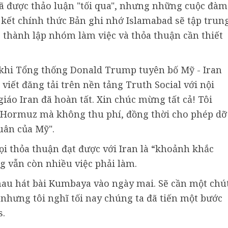
ã được thảo luận "tối qua", nhưng những cuộc đàm
ý kết chính thức Bản ghi nhớ Islamabad sẽ tập trun
c thành lập nhóm làm việc và thỏa thuận cần thiết
 khi Tổng thống Donald Trump tuyên bố Mỹ - Iran
viết đăng tải trên nền tảng Truth Social với nội
iáo Iran đã hoàn tất. Xin chúc mừng tất cả! Tôi
 Hormuz mà không thu phí, đồng thời cho phép dỡ
uân của Mỹ".
ọi thỏa thuận đạt được với Iran là “khoảnh khắc
ng vẫn còn nhiều việc phải làm.
hau hát bài Kumbaya vào ngày mai. Sẽ cần một chú
 nhưng tôi nghĩ tối nay chúng ta đã tiến một bước
s.