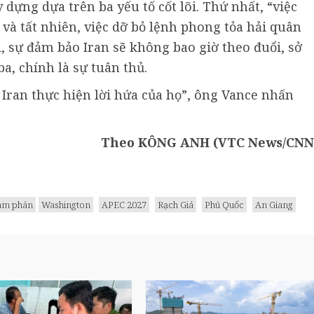
dựng dựa trên ba yếu tố cốt lõi. Thứ nhất, “việc
và tất nhiên, việc dỡ bỏ lệnh phong tỏa hải quân
i, sự đảm bảo Iran sẽ không bao giờ theo đuổi, sở
a, chính là sự tuân thủ.
u Iran thực hiện lời hứa của họ”, ông Vance nhấn
Theo KÔNG ANH (VTC News/CNN
àm phán
Washington
APEC 2027
Rạch Giá
Phú Quốc
An Giang