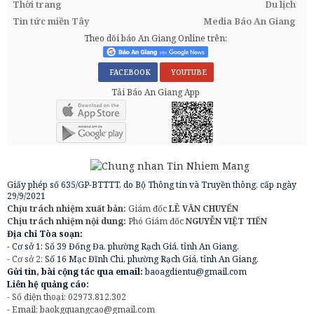
Thời trang
Du lịch
Tin tức miền Tây
Media Báo An Giang
Theo dõi báo An Giang Online trên:
FACEBOOK
YOUTUBE
Tải Báo An Giang App
Giấy phép số 635/GP-BTTTT, do Bộ Thông tin và Truyền thông, cấp ngày
29/9/2021
Chịu trách nhiệm xuất bản:
Giám đốc
LÊ VĂN CHUYỂN
Chịu trách nhiệm nội dung:
Phó Giám đốc
NGUYỄN VIỆT TIẾN
Địa chỉ Tòa soạn:
- Cơ sở 1: Số 39 Đống Đa, phường Rạch Giá, tỉnh An Giang.
- Cơ sở 2:
Số 16 Mạc Đĩnh Chi, phường Rạch Giá, tỉnh An Giang.
Gửi tin, bài cộng tác qua email:
baoagdientu@gmail.com
Liên hệ quảng cáo:
- Số điện thoại: 02973.812.302
- Email:
baokgquangcao@gmail.com