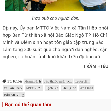
Trao quà cho người dân.
Dịp này, Ủy ban MTTQ Việt Nam xã
Tân Hiệp
phối
hợp Ban Từ thiện xã hội Báo Giác Ngộ TP. Hồ Chí
Minh và Điểm sinh hoạt tôn giáo tập trung Bảo
Lâm tặng 200 suất quà cho người dân nghèo, cận
nghèo, có hoàn cảnh khó khăn trên địa bàn xã.
TRẦN HIẾU
Từ khóa
khám bệnh
cấp thuốc miễn phí
người dân
xã Tân Hiệp
APEC 2027
Rạch Giá
Phú Quốc
An Giang
Báo An Giang
Bạn có thể quan tâm