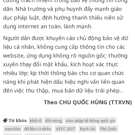
cường trách nhiệm trong bảo vệ thông tin công
dân. Nhà trường và phụ huynh đẩy mạnh giáo
dục pháp luật, định hướng thanh thiếu niên sử
dụng internet an toàn, lành mạnh.
Người dân được khuyến cáo chủ động bảo vệ dữ
liệu cá nhân, không cung cấp thông tin cho các
website, ứng dụng không rõ nguồn gốc; thường
xuyên thay đổi mật khẩu, kích hoạt xác thực
nhiều lớp; kịp thời thông báo cho cơ quan chức
năng khi phát hiện dấu hiệu nghi vấn liên quan
đến việc thu thập, mua bán dữ liệu trái phép...
Theo CHU QUỐC HÙNG (TTXVN)
Từ khóa
khởi tố
đối tượng
xâm nhập hệ thống quốc gia
mua bán
dữ liệu cá nhân
APEC 2027
Rạch Giá
Phú Quốc