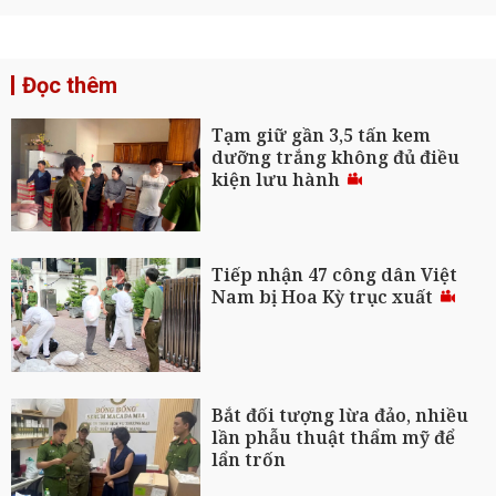
Đọc thêm
Tạm giữ gần 3,5 tấn kem
dưỡng trắng không đủ điều
kiện lưu hành
Tiếp nhận 47 công dân Việt
Nam bị Hoa Kỳ trục xuất
Bắt đối tượng lừa đảo, nhiều
lần phẫu thuật thẩm mỹ để
lẩn trốn