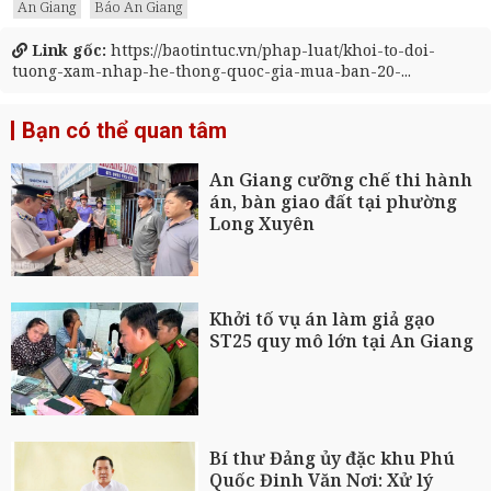
An Giang
Báo An Giang
Link gốc:
https://baotintuc.vn/phap-luat/khoi-to-doi-
tuong-xam-nhap-he-thong-quoc-gia-mua-ban-20-...
Bạn có thể quan tâm
An Giang cưỡng chế thi hành
án, bàn giao đất tại phường
Long Xuyên
Khởi tố vụ án làm giả gạo
ST25 quy mô lớn tại An Giang
Bí thư Đảng ủy đặc khu Phú
Quốc Đinh Văn Nơi: Xử lý