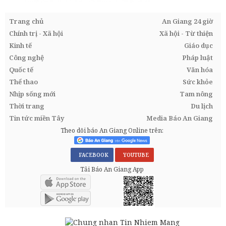
Trang chủ
An Giang 24 giờ
Chính trị - Xã hội
Xã hội - Từ thiện
Kinh tế
Giáo dục
Công nghệ
Pháp luật
Quốc tế
Văn hóa
Thể thao
Sức khỏe
Nhịp sống mới
Tam nông
Thời trang
Du lịch
Tin tức miền Tây
Media Báo An Giang
Theo dõi báo An Giang Online trên:
FACEBOOK
YOUTUBE
Tải Báo An Giang App