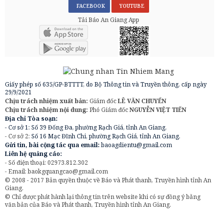
FACEBOOK
YOUTUBE
Tải Báo An Giang App
Giấy phép số 635/GP-BTTTT, do Bộ Thông tin và Truyền thông, cấp ngày
29/9/2021
Chịu trách nhiệm xuất bản:
Giám đốc
LÊ VĂN CHUYỂN
Chịu trách nhiệm nội dung:
Phó Giám đốc
NGUYỄN VIỆT TIẾN
Địa chỉ Tòa soạn:
- Cơ sở 1: Số 39 Đống Đa, phường Rạch Giá, tỉnh An Giang.
- Cơ sở 2:
Số 16 Mạc Đĩnh Chi, phường Rạch Giá, tỉnh An Giang.
Gửi tin, bài cộng tác qua email:
baoagdientu@gmail.com
Liên hệ quảng cáo:
- Số điện thoại: 02973.812.302
- Email:
baokgquangcao@gmail.com
© 2008 - 2017 Bản quyền thuộc về Báo và Phát thanh, Truyền hình tỉnh An
Giang.
© Chỉ được phát hành lại thông tin trên website khi có sự đồng ý bằng
văn bản của Báo và Phát thanh, Truyền hình tỉnh An Giang.