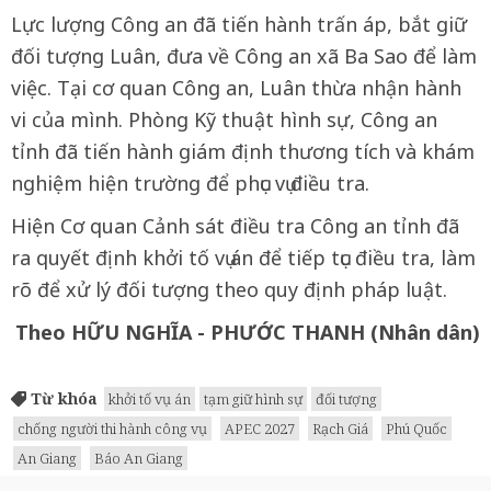
Lực lượng Công an đã tiến hành trấn áp, bắt giữ
đối tượng Luân, đưa về Công an xã Ba Sao để làm
việc. Tại cơ quan Công an, Luân thừa nhận hành
vi của mình. Phòng Kỹ thuật hình sự, Công an
tỉnh đã tiến hành giám định thương tích và khám
nghiệm hiện trường để phục vụ điều tra.
Hiện Cơ quan Cảnh sát điều tra Công an tỉnh đã
ra quyết định khởi tố vụ án để tiếp tục điều tra, làm
rõ để xử lý đối tượng theo quy định pháp luật.
Theo HỮU NGHĨA - PHƯỚC THANH (Nhân dân)
Từ khóa
khởi tố vụ án
tạm giữ hình sự
đối tượng
chống người thi hành công vụ
APEC 2027
Rạch Giá
Phú Quốc
An Giang
Báo An Giang