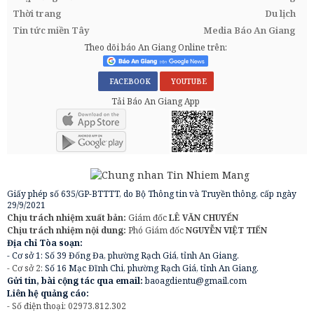
Thời trang
Du lịch
Tin tức miền Tây
Media Báo An Giang
Theo dõi báo An Giang Online trên:
FACEBOOK
YOUTUBE
Tải Báo An Giang App
Giấy phép số 635/GP-BTTTT, do Bộ Thông tin và Truyền thông, cấp ngày
29/9/2021
Chịu trách nhiệm xuất bản:
Giám đốc
LÊ VĂN CHUYỂN
Chịu trách nhiệm nội dung:
Phó Giám đốc
NGUYỄN VIỆT TIẾN
Địa chỉ Tòa soạn:
- Cơ sở 1: Số 39 Đống Đa, phường Rạch Giá, tỉnh An Giang.
- Cơ sở 2:
Số 16 Mạc Đĩnh Chi, phường Rạch Giá, tỉnh An Giang.
Gửi tin, bài cộng tác qua email:
baoagdientu@gmail.com
Liên hệ quảng cáo:
- Số điện thoại: 02973.812.302