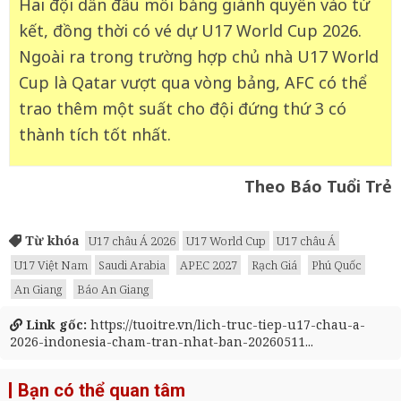
Hai đội dẫn đầu mỗi bảng giành quyền vào tứ
kết, đồng thời có vé dự U17 World Cup 2026.
Ngoài ra trong trường hợp chủ nhà U17 World
Cup là Qatar vượt qua vòng bảng, AFC có thể
trao thêm một suất cho đội đứng thứ 3 có
thành tích tốt nhất.
Theo Báo Tuổi Trẻ
Từ khóa
U17 châu Á 2026
U17 World Cup
U17 châu Á
U17 Việt Nam
Saudi Arabia
APEC 2027
Rạch Giá
Phú Quốc
An Giang
Báo An Giang
Link gốc:
https://tuoitre.vn/lich-truc-tiep-u17-chau-a-
2026-indonesia-cham-tran-nhat-ban-20260511...
Bạn có thể quan tâm