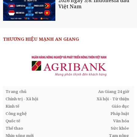
2026 ngày 3/8: Indonesia đấu
Việt Nam
THƯƠNG HIỆU MẠNH AN GIANG
Trang chủ
An Giang 24 giờ
Chính trị - Xã hội
Xã hội - Từ thiện
Kinh tế
Giáo dục
Công nghệ
Pháp luật
Quốc tế
Văn hóa
Thể thao
Sức khỏe
Nhịp sống mới
Tam nông