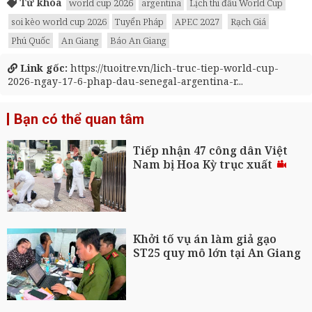
Từ khóa
world cup 2026
argentina
Lịch thi đấu World Cup
soi kèo world cup 2026
Tuyển Pháp
APEC 2027
Rạch Giá
Phú Quốc
An Giang
Báo An Giang
Link gốc:
https://tuoitre.vn/lich-truc-tiep-world-cup-
2026-ngay-17-6-phap-dau-senegal-argentina-r...
Bạn có thể quan tâm
Tiếp nhận 47 công dân Việt
Nam bị Hoa Kỳ trục xuất
Khởi tố vụ án làm giả gạo
ST25 quy mô lớn tại An Giang