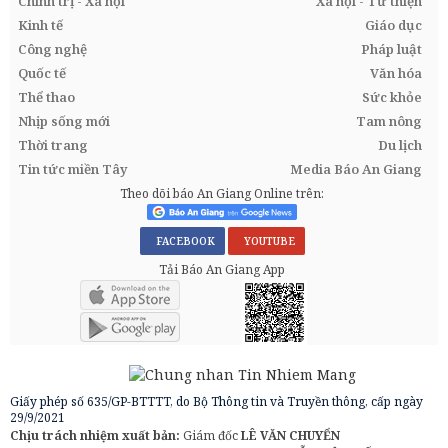
Chính trị - Xã hội
Xã hội - Từ thiện
Kinh tế
Giáo dục
Công nghệ
Pháp luật
Quốc tế
Văn hóa
Thể thao
Sức khỏe
Nhịp sống mới
Tam nông
Thời trang
Du lịch
Tin tức miền Tây
Media Báo An Giang
Theo dõi báo An Giang Online trên:
FACEBOOK
YOUTUBE
Tải Báo An Giang App
Giấy phép số 635/GP-BTTTT, do Bộ Thông tin và Truyền thông, cấp ngày
29/9/2021
Chịu trách nhiệm xuất bản:
Giám đốc
LÊ VĂN CHUYỂN