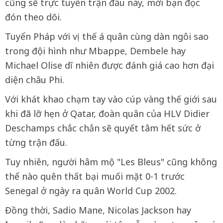
cũng sẽ trực tuyến trận đấu này, mời bạn đọc
đón theo dõi.
Tuyển Pháp với vị thế á quân cùng dàn ngôi sao
trong đội hình như Mbappe, Dembele hay
Michael Olise dĩ nhiên được đánh giá cao hơn đại
diện châu Phi.
Với khát khao chạm tay vào cúp vàng thế giới sau
khi đã lỡ hẹn ở Qatar, đoàn quân của HLV Didier
Deschamps chắc chắn sẽ quyết tâm hết sức ở
từng trận đấu.
Tuy nhiên, người hâm mộ "Les Bleus" cũng không
thể nào quên thất bại muối mặt 0-1 trước
Senegal ở ngày ra quân World Cup 2002.
Đồng thời, Sadio Mane, Nicolas Jackson hay