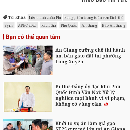
Từ khóa
Liên minh châu Phi
kêu gọi tôn trọng toàn vẹn lãnh thổ
Syria
APEC 2027
Rạch Giá
Phú Quốc
An Giang
Báo An Giang
Bạn có thể quan tâm
An Giang cưỡng chế thi hành
án, bàn giao đất tại phường
Long Xuyên
Bí thư Đảng ủy đặc khu Phú
Quốc Đinh Văn Nơi: Xử lý
nghiêm mọi hành vi vi phạm,
không có vùng cấm
Khởi tố vụ án làm giả gạo
ST25 quy mô lớn tại An Giang