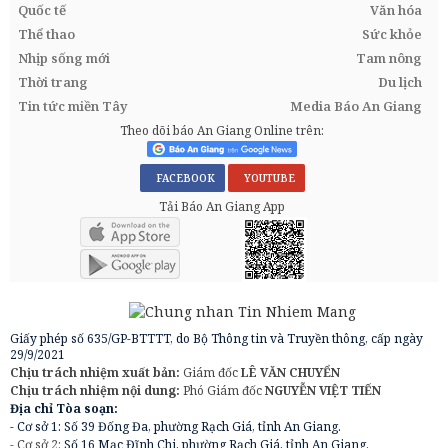
Quốc tế
Văn hóa
Thể thao
Sức khỏe
Nhịp sống mới
Tam nông
Thời trang
Du lịch
Tin tức miền Tây
Media Báo An Giang
Theo dõi báo An Giang Online trên:
FACEBOOK
YOUTUBE
Tải Báo An Giang App
Giấy phép số 635/GP-BTTTT, do Bộ Thông tin và Truyền thông, cấp ngày
29/9/2021
Chịu trách nhiệm xuất bản:
Giám đốc
LÊ VĂN CHUYỂN
Chịu trách nhiệm nội dung:
Phó Giám đốc
NGUYỄN VIỆT TIẾN
Địa chỉ Tòa soạn:
- Cơ sở 1: Số 39 Đống Đa, phường Rạch Giá, tỉnh An Giang.
- Cơ sở 2:
Số 16 Mạc Đĩnh Chi, phường Rạch Giá, tỉnh An Giang.