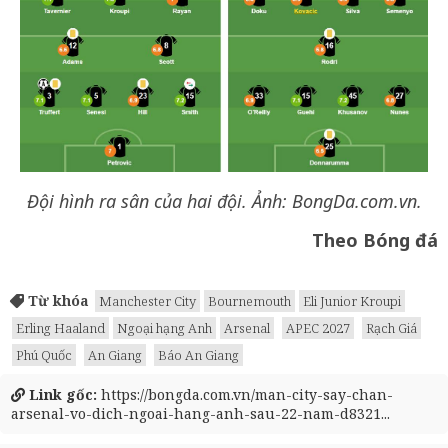
Đội hình ra sân của hai đội. Ảnh: BongDa.com.vn.
Theo Bóng đá
Từ khóa
Manchester City
Bournemouth
Eli Junior Kroupi
Erling Haaland
Ngoại hạng Anh
Arsenal
APEC 2027
Rạch Giá
Phú Quốc
An Giang
Báo An Giang
Link gốc:
https://bongda.com.vn/man-city-say-chan-
arsenal-vo-dich-ngoai-hang-anh-sau-22-nam-d8321...