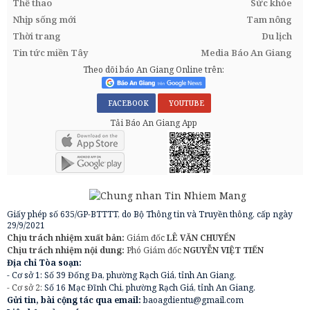
Thể thao
Sức khỏe
Nhịp sống mới
Tam nông
Thời trang
Du lịch
Tin tức miền Tây
Media Báo An Giang
Theo dõi báo An Giang Online trên:
FACEBOOK
YOUTUBE
Tải Báo An Giang App
Giấy phép số 635/GP-BTTTT, do Bộ Thông tin và Truyền thông, cấp ngày
29/9/2021
Chịu trách nhiệm xuất bản:
Giám đốc
LÊ VĂN CHUYỂN
Chịu trách nhiệm nội dung:
Phó Giám đốc
NGUYỄN VIỆT TIẾN
Địa chỉ Tòa soạn:
- Cơ sở 1: Số 39 Đống Đa, phường Rạch Giá, tỉnh An Giang.
- Cơ sở 2:
Số 16 Mạc Đĩnh Chi, phường Rạch Giá, tỉnh An Giang.
Gửi tin, bài cộng tác qua email:
baoagdientu@gmail.com