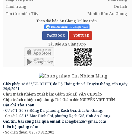
Thời trang
Du lịch
Tin tức miền Tây
Media Báo An Giang
Theo dõi báo An Giang Online trên:
FACEBOOK
YOUTUBE
Tải Báo An Giang App
Giấy phép số 635/GP-BTTTT, do Bộ Thông tin và Truyền thông, cấp ngày
29/9/2021
Chịu trách nhiệm xuất bản:
Giám đốc
LÊ VĂN CHUYỂN
Chịu trách nhiệm nội dung:
Phó Giám đốc
NGUYỄN VIỆT TIẾN
Địa chỉ Tòa soạn:
- Cơ sở 1: Số 39 Đống Đa, phường Rạch Giá, tỉnh An Giang.
- Cơ sở 2:
Số 16 Mạc Đĩnh Chi, phường Rạch Giá, tỉnh An Giang.
Gửi tin, bài cộng tác qua email:
baoagdientu@gmail.com
Liên hệ quảng cáo:
- Số điện thoại: 02973.812.302