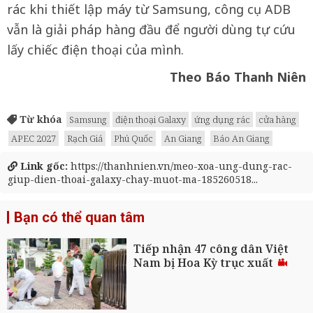
rác khi thiết lập máy từ Samsung, công cụ ADB
vẫn là giải pháp hàng đầu để người dùng tự cứu
lấy chiếc điện thoại của mình.
Theo Báo Thanh Niên
Từ khóa
Samsung
điện thoại Galaxy
ứng dụng rác
cửa hàng
APEC 2027
Rạch Giá
Phú Quốc
An Giang
Báo An Giang
Link gốc:
https://thanhnien.vn/meo-xoa-ung-dung-rac-
giup-dien-thoai-galaxy-chay-muot-ma-185260518...
Bạn có thể quan tâm
Tiếp nhận 47 công dân Việt
Nam bị Hoa Kỳ trục xuất